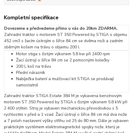
Kompletní specifikace
Dovezeme a předvedeme přímo u vás do 20km ZDARMA.
Zahradní traktor s motorem ST 350 Powered by STIGA o objemu
452 cm3 s žacím ústrojím o šířce 84 cm se dvěma noži a zadním
sběrným košem na trávu o objemu 200 l.
Motor stiga s čistým výkonem 5.8 kw při 2400 rpm
Žací ústrojí o šířce 84 cm se 2 pomocnými kolečky
200 L koš na trávu
Přední nárazník
Nabíječka baterií a mulčovací kit STIGA se prodávají
samostatně
Zahradní traktor STIGA Estate 384 M je vybavena benzínovým
motorem ST 350 Powered by STIGA s čistým výkonem 5.8 kW při
2 400 ot/min. Stroj je vybaven mechanickou převodovkou s 5
rychlostmi v před a 1 vzad. Žací ústrojí o šířce 84 cm má dva nože
a 7 poloh nastavení výšky střihu od 25 do 80 mm. Dále je vybaven
praktickým systémem elektromagnetické spojky nože, který je