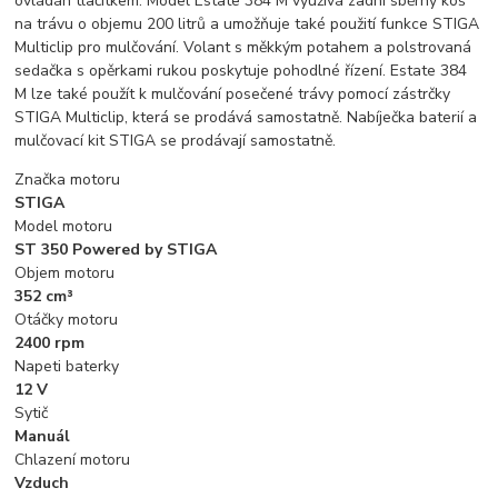
ovládán tlačítkem. Model Estate 384 M využívá zadní sběrný koš
na trávu o objemu 200 litrů a umožňuje také použití funkce STIGA
Multiclip pro mulčování. Volant s měkkým potahem a polstrovaná
sedačka s opěrkami rukou poskytuje pohodlné řízení. Estate 384
M lze také použít k mulčování posečené trávy pomocí zástrčky
STIGA Multiclip, která se prodává samostatně. Nabíječka baterií a
mulčovací kit STIGA se prodávají samostatně.
Značka motoru
STIGA
Model motoru
ST 350 Powered by STIGA
Objem motoru
352 cm³
Otáčky motoru
2400 rpm
Napeti baterky
12 V
Sytič
Manuál
Chlazení motoru
Vzduch