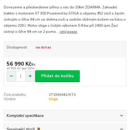
Dovezeme a předvedeme přímo u vás do 20km ZDARMA. Zahradní
traktor s motorem ST 350 Powered by STIGA o objemu 452 cm3 s žacím
ústrojím o šířce 84 cm se dvěma noži a zadním sběrným košem na trávu o
objemu 200 l. Motor stiga s čistým výkonem 5.8 kw při 2400 rpm Žací
ústrojí o šířce 84 cm se 2 pomo...
celý popis
Dostupnost
na dotaz
56 990 Kč
/
ks
47 099 Kč
bez DPH
Přidat do košíku
Číslo produktu:
2T2000481/ST3
Výrobce:
Stiga
Kompletní specifikace
Související zboží
8