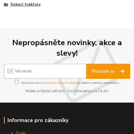
Sekací traktory
Nepropásněte novinky, akce a
slevy!
Přihlásit se
Souhlasím se
zpracováním osobních údajů
za účelem rozesílky newsletteru.
Můžete se kdykoli odhlásit. Zasíláme jednou za 14 dní.
Informace pro zákazníky
O nás