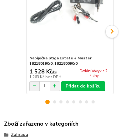
Nabíječka Stiga Estate + Master
Ochranná pl
182180190/0, 182180090/0
traktory)
1 528 Kč
1 590 Kč
Dodání obvykle 2-
/
ks
4 dny.
1 263 Kč
bez DPH
1 314 Kč
bez
Přidat do košíku
Zboží zařazeno v kategoriích
Zahrada