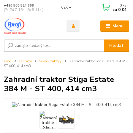
0
ks
+420 566 524 868
CZK
za
0 Kč
(Po-Pá 7-16h., So 8-11h.)
Menu
Hledat
Úvod
Zahrada
Sekací traktory
Zahradní traktor Stiga Estate 384 M -
ST 400, 414 cm3
Zahradní traktor Stiga Estate
384 M - ST 400, 414 cm3