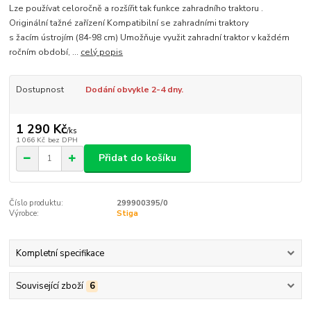
Lze používat celoročně a rozšířit tak funkce zahradního traktoru .
Originální tažné zařízení Kompatibilní se zahradními traktory
s žacím ústrojím (84-98 cm) Umožňuje využit zahradní traktor v každém
ročním období, ...
celý popis
Dostupnost
Dodání obvykle 2-4 dny.
1 290 Kč
/
ks
1 066 Kč
bez DPH
Přidat do košíku
Číslo produktu:
299900395/0
Výrobce:
Stiga
Kompletní specifikace
Související zboží
6