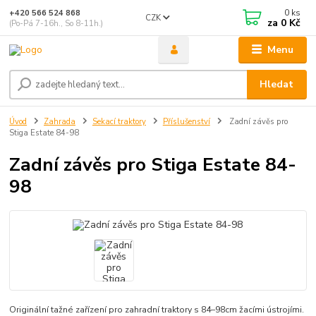
0
ks
+420 566 524 868
CZK
za
0 Kč
(Po-Pá 7-16h., So 8-11h.)
Menu
Hledat
Úvod
Zahrada
Sekací traktory
Příslušenství
Zadní závěs pro
Stiga Estate 84-98
Zadní závěs pro Stiga Estate 84-
98
Originální tažné zařízení pro zahradní traktory s 84–98cm žacími ústrojími.