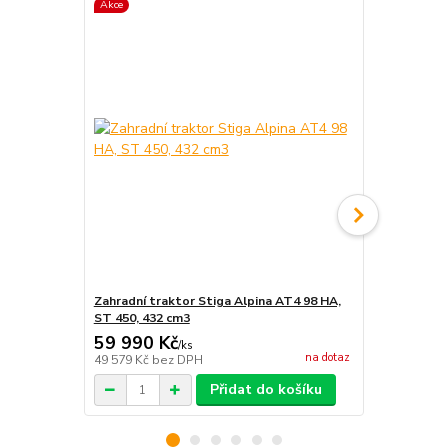
Akce
Zahradní traktor Stiga Alpina AT4 98 HA,
Zahradní tr
ST 450, 432 cm3
450, 432 cm
59 990 Kč
61 990 
/
ks
na dotaz
49 579 Kč
bez DPH
51 231 Kč
be
Přidat do košíku