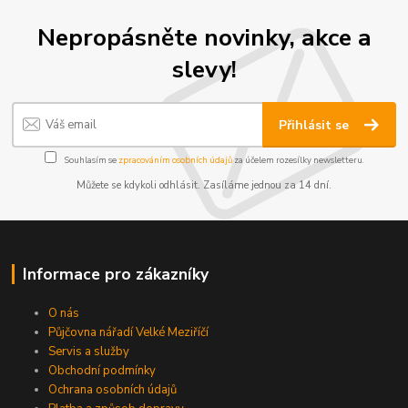
Nepropásněte novinky, akce a
slevy!
Přihlásit se
Souhlasím se
zpracováním osobních údajů
za účelem rozesílky newsletteru.
Můžete se kdykoli odhlásit. Zasíláme jednou za 14 dní.
Informace pro zákazníky
O nás
Půjčovna nářadí Velké Meziříčí
Servis a služby
Obchodní podmínky
Ochrana osobních údajů