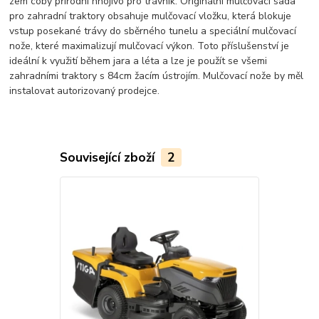
zem coby přírodní hnojivo pro trávník. Originální mulčovací sada
pro zahradní traktory obsahuje mulčovací vložku, která blokuje
vstup posekané trávy do sběrného tunelu a speciální mulčovací
nože, které maximalizují mulčovací výkon. Toto příslušenství je
ideální k využití během jara a léta a lze je použít se všemi
zahradními traktory s 84cm žacím ústrojím. Mulčovací nože by měl
instalovat autorizovaný prodejce.
Související zboží
2