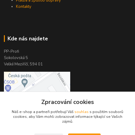
Platba a způsob dopravy
Kontakty
Kde nás najdete
PP-Profi
Sokolovská 5
Velké Meziříčí, 594 01
Zpracování cookies
Náš e-shop a partneři potřebují Váš
souhlas
s použitím souborů
cookies, aby Vám mohli zobrazovat informace týkající se Vašich
zájmů.