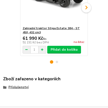
Zahradní traktor Stiga Estate 384 - ST
Zahradní tr
450, 432 cm3
400, 414 cm
61 990 Kč
56 990 
/
ks
na dotaz
51 231 Kč
bez DPH
47 099 Kč
be
Přidat do košíku
Zboží zařazeno v kategoriích
Příslušenství