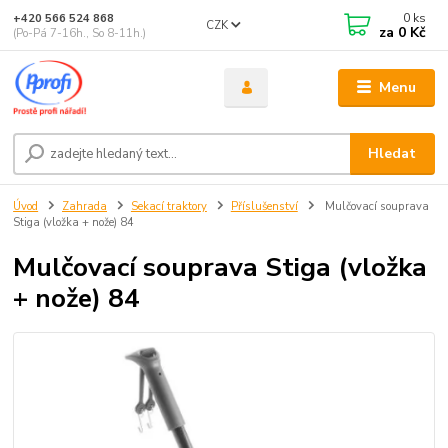
0
ks
+420 566 524 868
CZK
za
0 Kč
(Po-Pá 7-16h., So 8-11h.)
Menu
Hledat
Úvod
Zahrada
Sekací traktory
Příslušenství
Mulčovací souprava
Stiga (vložka + nože) 84
Mulčovací souprava Stiga (vložka
+ nože) 84