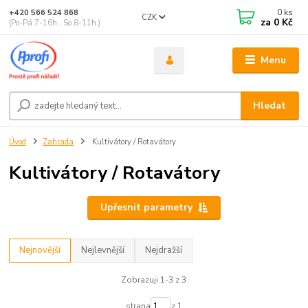
0
ks
+420 566 524 868
CZK
za
0 Kč
(Po-Pá 7-16h., So 8-11h.)
Menu
Hledat
Úvod
Zahrada
Kultivátory / Rotavátory
Kultivátory / Rotavátory
Upřesnit parametry
Nejnovější
Nejlevnější
Nejdražší
Zobrazuji 1-3 z 3
strana
z 1