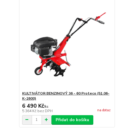
KULTIVÁTOR BENZINOVÝ 36 - 60 Proteco (51.06-
K-2600)
6 490 Kč
/
ks
na dotaz
5 364 Kč
bez DPH
Přidat do košíku