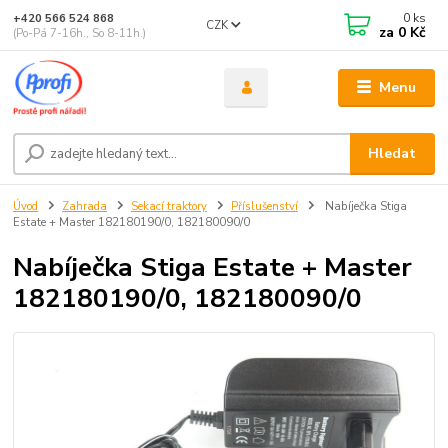
0
ks
+420 566 524 868
CZK
za
0 Kč
(Po-Pá 7-16h., So 8-11h.)
Menu
Hledat
Úvod
Zahrada
Sekací traktory
Příslušenství
Nabíječka Stiga
Estate + Master 182180190/0, 182180090/0
Nabíječka Stiga Estate + Master
182180190/0, 182180090/0