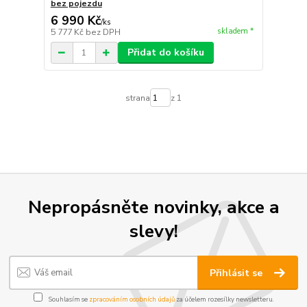
bez pojezdu
6 990 Kč
/
ks
skladem *
5 777 Kč
bez DPH
Přidat do košíku
strana
z 1
Nepropásněte novinky, akce a
slevy!
Přihlásit se
Souhlasím se
zpracováním osobních údajů
za účelem rozesílky newsletteru.