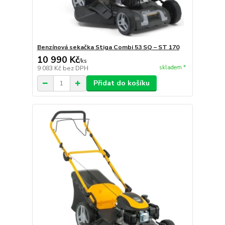
Benzínová sekačka Stiga Combi 53 SQ – ST 170
10 990 Kč
/
ks
skladem *
9 083 Kč
bez DPH
Přidat do košíku