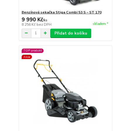
Benzínová sekačka Stiga Combi 53 S – ST 170
9 990 Kč
/
ks
skladem *
8 256 Kč
bez DPH
Přidat do košíku
TOP produkt
Akce