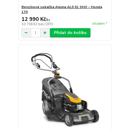
Benzínová sekačka Alpina AL5 51 SHQ – Honda
170
12 990 Kč
/
ks
skladem *
10 736 Kč
bez DPH
Přidat do košíku