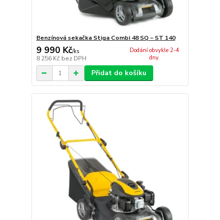
Benzínová sekačka Stiga Combi 48 SQ – ST 140
9 990 Kč
Dodání obvykle 2-4
/
ks
dny.
8 256 Kč
bez DPH
Přidat do košíku