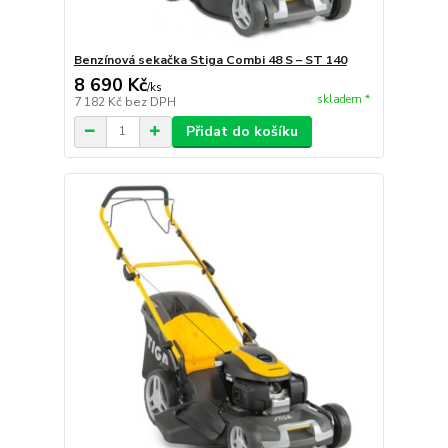
Benzínová sekačka Stiga Combi 48 S – ST 140
8 690 Kč
/
ks
skladem *
7 182 Kč
bez DPH
Přidat do košíku