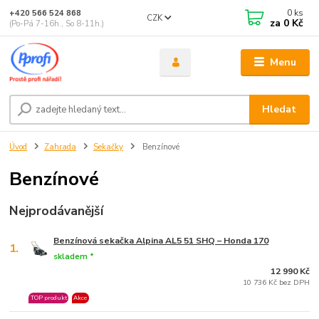
0
ks
+420 566 524 868
CZK
za
0 Kč
(Po-Pá 7-16h., So 8-11h.)
Menu
Hledat
Úvod
Zahrada
Sekačky
Benzínové
Benzínové
Nejprodávanější
Benzínová sekačka Alpina AL5 51 SHQ – Honda 170
1.
skladem *
12 990 Kč
10 736 Kč bez DPH
TOP produkt
Akce