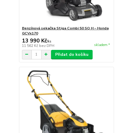
Benzínová sekačka Stiga Combi 50 SQ H – Honda
GCVx170
13 990 Kč
/
ks
skladem *
11 562 Kč
bez DPH
Přidat do košíku