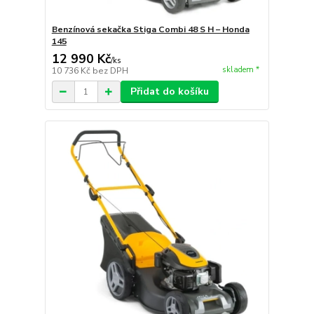
Benzínová sekačka Stiga Combi 48 S H – Honda
145
12 990 Kč
/
ks
skladem *
10 736 Kč
bez DPH
Přidat do košíku