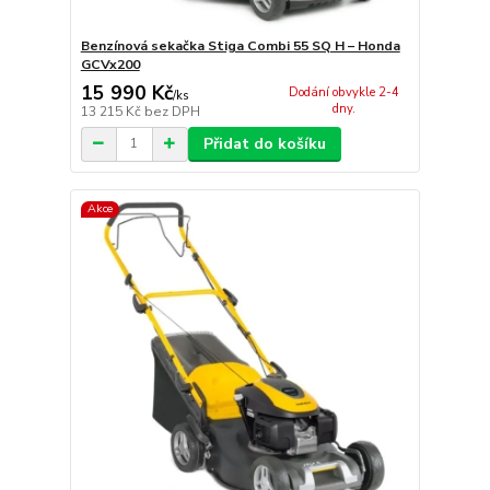
Benzínová sekačka Stiga Combi 55 SQ H – Honda
GCVx200
15 990 Kč
Dodání obvykle 2-4
/
ks
dny.
13 215 Kč
bez DPH
Přidat do košíku
Akce