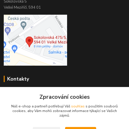
Sokolovská 5
Velké Meziříčí, 594 01
Kontakty
PP-Profi
Zpracování cookies
+420 566 524 868
(Po-Pá 7-16h., So 8-11h.)
Náš e-shop a partneři potřebují Váš
souhlas
s použitím souborů
cookies, aby Vám mohli zobrazovat informace týkající se Vašich
info@pp-profi.cz
zájmů.