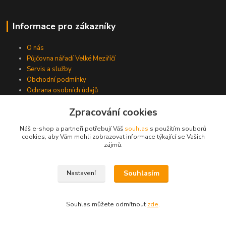
Informace pro zákazníky
O nás
Půjčovna nářadí Velké Meziříčí
Servis a služby
Obchodní podmínky
Ochrana osobních údajů
Platba a způsob dopravy
Zpracování cookies
Kontakty
Náš e-shop a partneři potřebují Váš
souhlas
s použitím souborů
cookies, aby Vám mohli zobrazovat informace týkající se Vašich
zájmů.
Kde nás najdete
Souhlasím
Nastavení
PP-Profi
Sokolovská 5
Souhlas můžete odmítnout
zde
.
Velké Meziříčí, 594 01