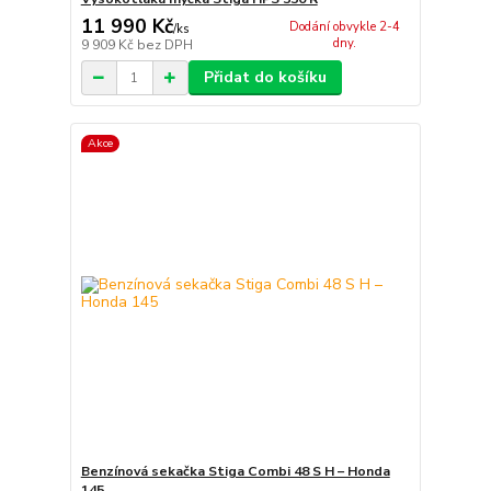
11 990 Kč
Dodání obvykle 2-4
/
ks
dny.
9 909 Kč
bez DPH
Přidat do košíku
Akce
Benzínová sekačka Stiga Combi 48 S H – Honda
145