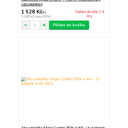
182180090/0
1 528 Kč
Dodání obvykle 2-4
/
ks
dny.
1 263 Kč
bez DPH
Přidat do košíku
Aku sekačka Stiga Combi 753e V Kit – 2× baterie