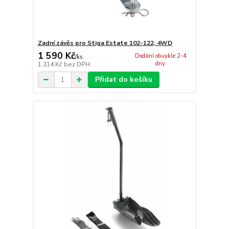
Zadní závěs pro Stiga Estate 102-122, 4WD
1 590 Kč
Dodání obvykle 2-4
/
ks
dny.
1 314 Kč
bez DPH
Přidat do košíku