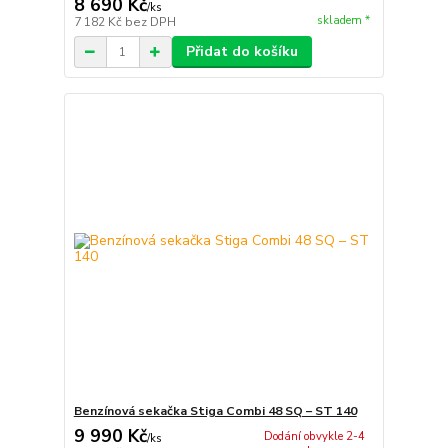
8 690 Kč
/
ks
skladem *
7 182 Kč
bez DPH
Přidat do košíku
Benzínová sekačka Stiga Combi 48 SQ – ST 140
9 990 Kč
Dodání obvykle 2-4
/
ks