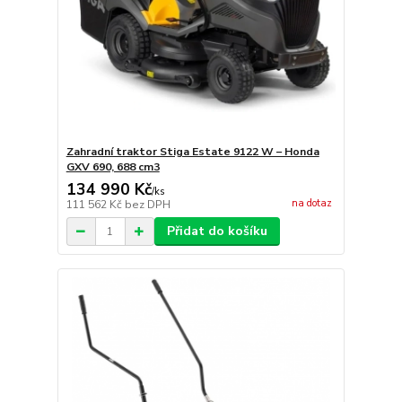
Zahradní traktor Stiga Estate 9122 W – Honda
GXV 690, 688 cm3
134 990 Kč
/
ks
na dotaz
111 562 Kč
bez DPH
Přidat do košíku