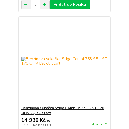
Přidat do košíku
Benzínová sekačka Stiga Combi 753 SE - ST 170
OHV LS, el. start
14 990 Kč
/
ks
skladem *
12 388 Kč
bez DPH