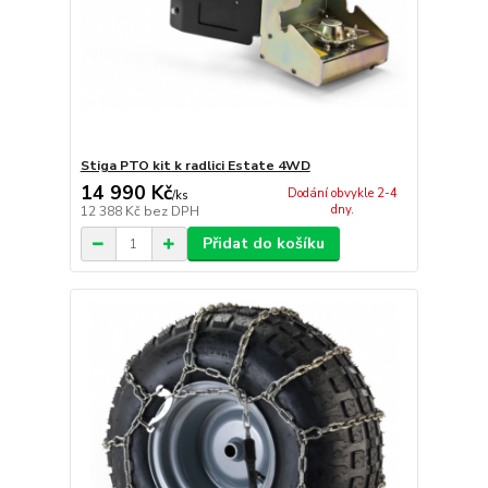
Stiga PTO kit k radlici Estate 4WD
14 990 Kč
Dodání obvykle 2-4
/
ks
dny.
12 388 Kč
bez DPH
Přidat do košíku