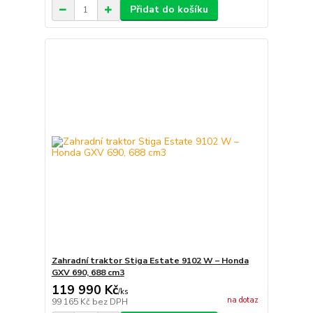
Přidat do košíku
Zahradní traktor Stiga Estate 9102 W – Honda
GXV 690, 688 cm3
119 990 Kč
/
ks
na dotaz
99 165 Kč
bez DPH