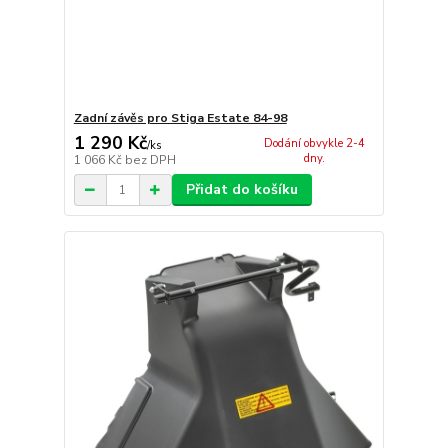
Zadní závěs pro Stiga Estate 84-98
1 290 Kč
Dodání obvykle 2-4
/
ks
dny.
1 066 Kč
bez DPH
Přidat do košíku