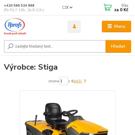
0
ks
+420 566 524 868
CZK
za
0 Kč
(Po-Pá 7-16h., So 8-11h.)
Menu
Hledat
Výrobce: Stiga
strana
z 4
další