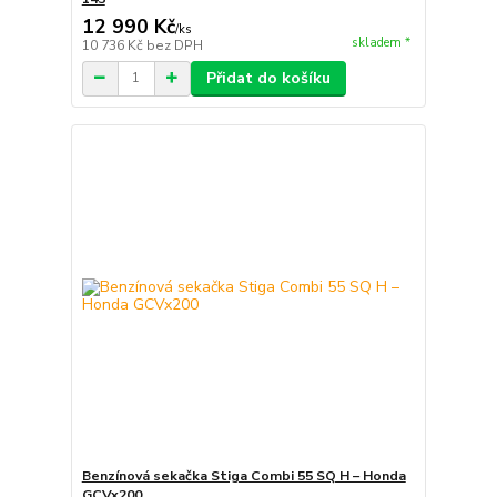
12 990 Kč
/
ks
skladem *
10 736 Kč
bez DPH
Přidat do košíku
Benzínová sekačka Stiga Combi 55 SQ H – Honda
GCVx200