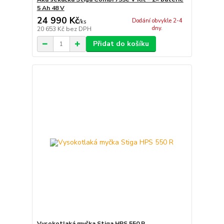
5 Ah 48 V
24 990 Kč
Dodání obvykle 2-4
/
ks
dny.
20 653 Kč
bez DPH
Přidat do košíku
Vysokotlaká myčka Stiga HPS 550 R