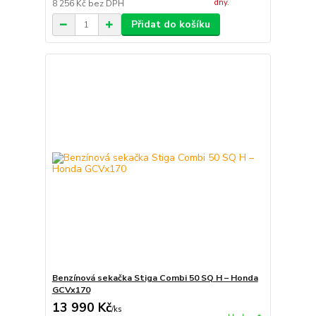
dny.
8 256 Kč
bez DPH
Přidat do košíku
Benzínová sekačka Stiga Combi 50 SQ H – Honda
GCVx170
13 990 Kč
/
ks