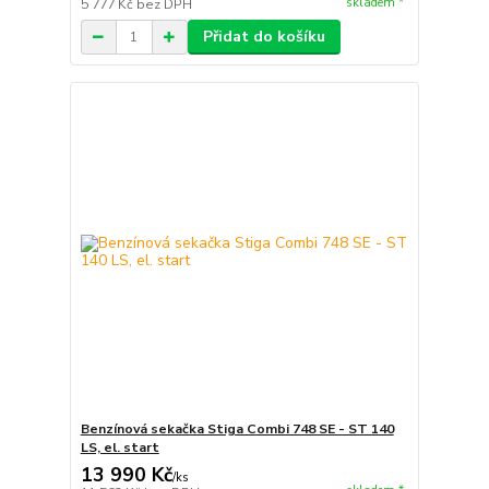
skladem *
5 777 Kč
bez DPH
Přidat do košíku
Benzínová sekačka Stiga Combi 748 SE - ST 140
LS, el. start
13 990 Kč
/
ks