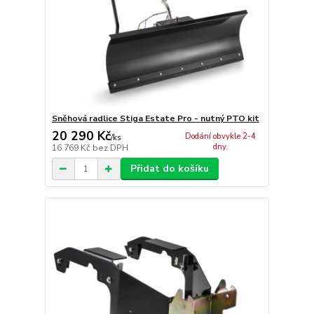
Sněhová radlice Stiga Estate Pro - nutný PTO kit
20 290 Kč
Dodání obvykle 2-4
/
ks
dny.
16 769 Kč
bez DPH
Přidat do košíku