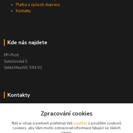
Platba a způsob dopravy
Kontakty
Kde nás najdete
PP-Profi
Sokolovská 5
Velké Meziříčí, 594 01
Kontakty
PP-Profi
Zpracování cookies
+420 566 524 868
(Po-Pá 7-16h., So 8-11h.)
Náš e-shop a partneři potřebují Váš
souhlas
s použitím souborů
cookies, aby Vám mohli zobrazovat informace týkající se Vašich
info@pp-profi.cz
zájmů.