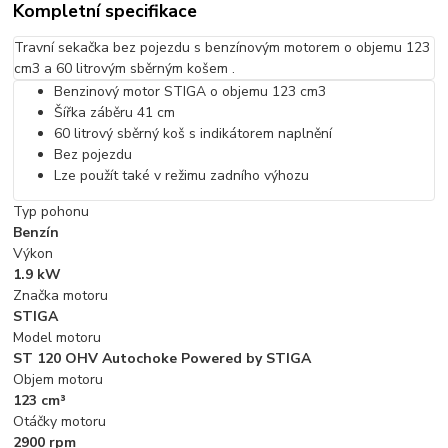
Kompletní specifikace
Travní sekačka bez pojezdu s benzínovým motorem o objemu 123
cm3 a 60 litrovým sběrným košem .
Benzinový motor STIGA o objemu 123 cm3
Šířka záběru 41 cm
60 litrový sběrný koš s indikátorem naplnění
Bez pojezdu
Lze použít také v režimu zadního výhozu
Typ pohonu
Benzín
Výkon
1.9 kW
Značka motoru
STIGA
Model motoru
ST 120 OHV Autochoke Powered by STIGA
Objem motoru
123 cm³
Otáčky motoru
2900 rpm