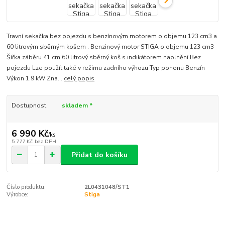
Travní sekačka bez pojezdu s benzínovým motorem o objemu 123 cm3 a
60 litrovým sběrným košem . Benzinový motor STIGA o objemu 123 cm3
Šířka záběru 41 cm 60 litrový sběrný koš s indikátorem naplnění Bez
pojezdu Lze použít také v režimu zadního výhozu Typ pohonu Benzín
Výkon 1.9 kW Zna...
celý popis
Dostupnost
skladem *
6 990 Kč
/
ks
5 777 Kč
bez DPH
Přidat do košíku
Číslo produktu:
2L0431048/ST1
Výrobce:
Stiga