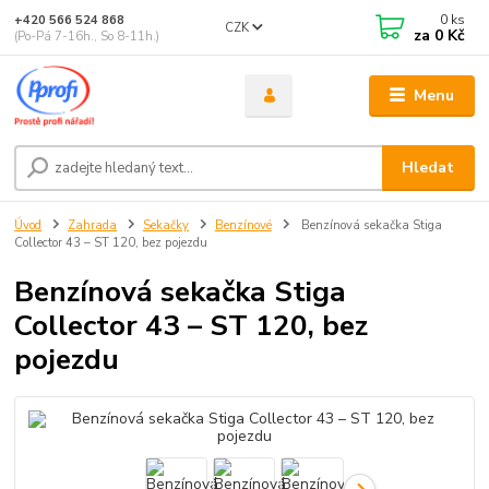
0
ks
+420 566 524 868
CZK
za
0 Kč
(Po-Pá 7-16h., So 8-11h.)
Menu
Hledat
Úvod
Zahrada
Sekačky
Benzínové
Benzínová sekačka Stiga
Collector 43 – ST 120, bez pojezdu
Benzínová sekačka Stiga
Collector 43 – ST 120, bez
pojezdu