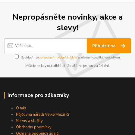
Nepropásněte novinky, akce a
slevy!
Přihlásit se
Souhlasím se
zpracováním osobních údajů
za účelem rozesílky newsletteru.
Můžete se kdykoli odhlásit. Zasíláme jednou za 14 dní.
Informace pro zákazníky
O nás
Půjčovna nářadí Velké Meziříčí
Servis a služby
Obchodní podmínky
Ochrana osobních údajů