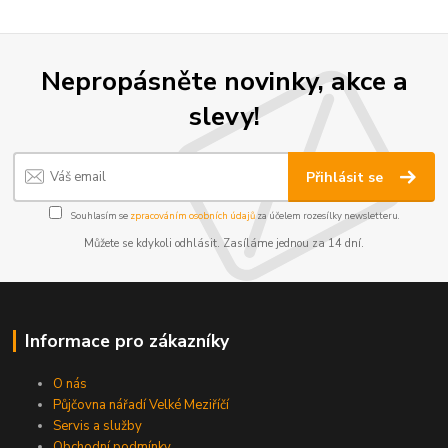
Nepropásněte novinky, akce a
slevy!
Přihlásit se
Souhlasím se
zpracováním osobních údajů
za účelem rozesílky newsletteru.
Můžete se kdykoli odhlásit. Zasíláme jednou za 14 dní.
Informace pro zákazníky
O nás
Půjčovna nářadí Velké Meziříčí
Servis a služby
Obchodní podmínky