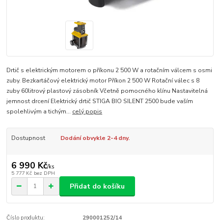
Drtič s elektrickým motorem o příkonu 2 500 W a rotačním válcem s osmi
zuby. Bezkartáčový elektrický motor Příkon 2 500 W Rotační válec s 8
zuby 60litrový plastový zásobník Včetně pomocného klínu Nastavitelná
jemnost drcení Elektrický drtič STIGA BIO SILENT 2500 bude vaším
spolehlivým a tichým...
celý popis
Dostupnost
Dodání obvykle 2-4 dny.
6 990 Kč
/
ks
5 777 Kč
bez DPH
Přidat do košíku
Číslo produktu:
290001252/14