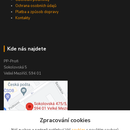
Ochrana osobních údajů
Platba a způsob dopravy
Kontakty
Kde nás najdete
PP-Profi
Sokolovská 5
Velké Meziříčí, 594 01
Zpracování cookies
Náš e-shop a partneři potřebují Váš
souhlas
s použitím souborů