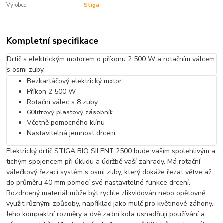
Výrobce:
Stiga
Kompletní specifikace
Drtič s elektrickým motorem o příkonu 2 500 W a rotačním válcem
s osmi zuby.
Bezkartáčový elektrický motor
Příkon 2 500 W
Rotační válec s 8 zuby
60litrový plastový zásobník
Včetně pomocného klínu
Nastavitelná jemnost drcení
Elektrický drtič STIGA BIO SILENT 2500 bude vaším spolehlivým a
tichým spojencem při úklidu a údržbě vaší zahrady. Má rotační
válečkový řezací systém s osmi zuby, který dokáže řezat větve až
do průměru 40 mm pomocí své nastavitelné funkce drcení.
Rozdrcený materiál může být rychle zlikvidován nebo opětovně
využit různými způsoby, například jako mulč pro květinové záhony.
Jeho kompaktní rozměry a dvě zadní kola usnadňují používání a