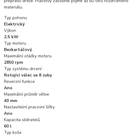
přepravu drtiče. Plastový zásobník pojme až 60 litrů rozdrceného
materiálu.
Typ pohonu
Elektrický
Výkon
2.5 kW
Typ motoru
Bezkartáčový
Maximální otáčky motoru
2850 rpm
Typ systému drcení
Rotující válec se 8 zuby
Reverzní funkce
Ano
Maximální průměr větve
40 mm
Nastavitelní pracovní šířky
Ano
Kapacita sběratelů
60 l
Typ koše