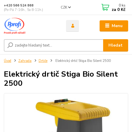
0
ks
+420 566 524 868
CZK
za
0 Kč
(Po-Pá 7-16h., So 8-11h.)
Menu
Hledat
Úvod
Zahrada
Drtiče
Elektrický drtič Stiga Bio Silent 2500
Elektrický drtič Stiga Bio Silent
2500