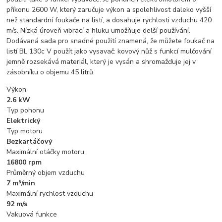
příkonu 2600 W, který zaručuje výkon a spolehlivost daleko vyšší
než standardní foukače na listí, a dosahuje rychlosti vzduchu 420
m/s. Nízká úroveň vibrací a hluku umožňuje delší používání.
Dodávaná sada pro snadné použití znamená, že můžete foukač na
listí BL 130c V použít jako vysavač: kovový nůž s funkcí mulčování
jemně rozsekává materiál, který je vysán a shromažďuje jej v
zásobníku o objemu 45 litrů.
Výkon
2.6 kW
Typ pohonu
Elektrický
Typ motoru
Bezkartáčový
Maximální otáčky motoru
16800 rpm
Průměrný objem vzduchu
7 m³/min
Maximální rychlost vzduchu
92 m/s
Vakuová funkce