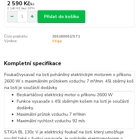
2 590 Kč
/
ks
2 140 Kč
bez DPH
Přidat do košíku
Číslo produktu:
255260002/ST1
Výrobce:
Stiga
Kompletní specifikace
Foukač/vysavač na listí poháněný elektrickým motorem o příkonu
2600 W s maximálním průtokem vzduchu 7 m³/min. 45l sběrný koš
na listí je součástí dodávky.
Bezkartáčový elektrický motor o příkonu 2600 W
Funkce vysavače s 45l sběrným košem na listí je součástí
dodávky.
Maximální průtok vzduchu 7 m³/min
Maximální rychlost vzduchu 92 m/s
STIGA BL 130c V je elektrický foukač na listí, který umožňuje
použití také s funkcí vysavače. Je poháněn elektromotorem o