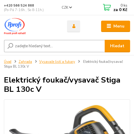
0
ks
+420 566 524 868
CZK
za
0 Kč
(Po-Pá 7-16h., So 8-11h.)
Menu
Hledat
Úvod
Zahrada
Vysavače listí a fukary
Elektrický foukač/vysavač
Stiga BL 130c V
Elektrický foukač/vysavač Stiga
BL 130c V