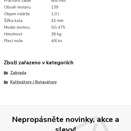
Pracovní záběr
600 mm
Obsah motoru
139
Objem nádrže
1,0 l
Šířka kola
42 mm
Model motoru
SG 475
Hmotnost
36 kg
Plecí nože
4/6 ks
Zboží zařazeno v kategoriích
Zahrada
Kultivátory / Rotavátory
Nepropásněte novinky, akce a
slevy!