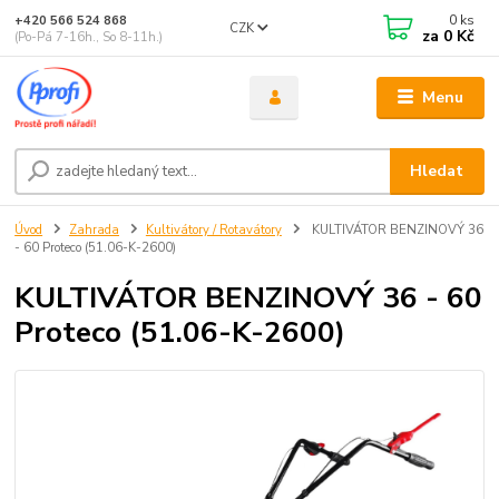
0
ks
+420 566 524 868
CZK
za
0 Kč
(Po-Pá 7-16h., So 8-11h.)
Menu
Hledat
Úvod
Zahrada
Kultivátory / Rotavátory
KULTIVÁTOR BENZINOVÝ 36
- 60 Proteco (51.06-K-2600)
KULTIVÁTOR BENZINOVÝ 36 - 60
Proteco (51.06-K-2600)