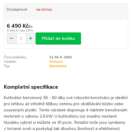
Dostupnost
na dotaz
6 490 Kč
/
ks
5 364 Kč
bez DPH
Přidat do košíku
Číslo produktu:
51.06-K-2600
Výrobce:
Proteco
Typ:
Benzínové
Kompletní specifikace
Kultivátor benzinový 36 - 60 díky své robustní konstrukci je ideální
pro lehkou až středně těžkou zeminu pro obdělávání blízko sebe
osazených plodin. Tento výrobek disponuje 4-taktním benzínovým
motorem o výkonu 2,6 kW. U kultivátoru lze snadno nastavit
hloubku vybrat si můžete ze tří pozic. Rotační nože jsou vyrobeny
z tvrzené oceli a poskytují tak dlouhou životnost a efektivnost.