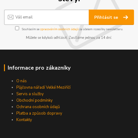
Přihlásit se
Souhlasím se
zpracováním osobních údajů
za účelem rozesílky newsletteru.
Můžete se kdykoli odhlásit. Zasíláme jednou za 14 dní.
Informace pro zákazníky
O nás
Půjčovna nářadí Velké Meziříčí
Servis a služby
Obchodní podmínky
Ochrana osobních údajů
Platba a způsob dopravy
Kontakty