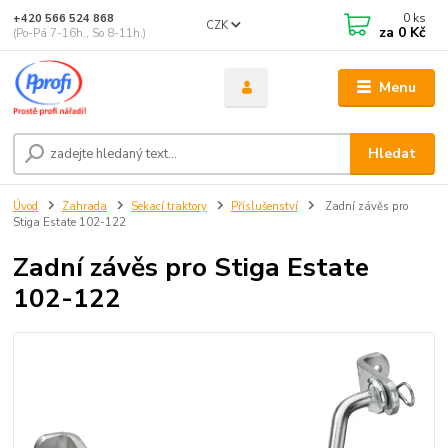
0
ks
+420 566 524 868
CZK
za
0 Kč
(Po-Pá 7-16h., So 8-11h.)
Menu
Hledat
Úvod
Zahrada
Sekací traktory
Příslušenství
Zadní závěs pro
Stiga Estate 102-122
Zadní závěs pro Stiga Estate
102-122