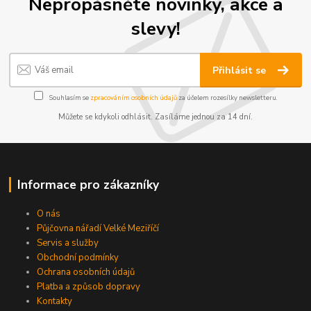
Nepropásněte novinky, akce a
slevy!
Přihlásit se
Souhlasím se
zpracováním osobních údajů
za účelem rozesílky newsletteru.
Můžete se kdykoli odhlásit. Zasíláme jednou za 14 dní.
Informace pro zákazníky
O nás
Půjčovna nářadí Velké Meziříčí
Servis a služby
Obchodní podmínky
Ochrana osobních údajů
Platba a způsob dopravy
Kontakty