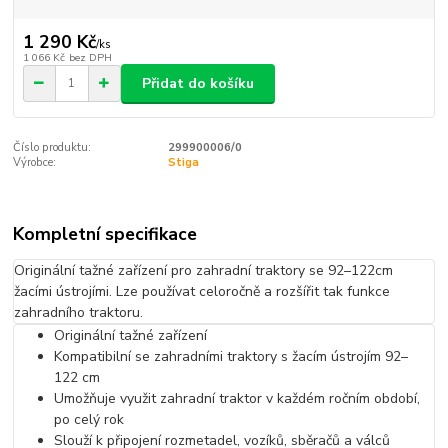
1 290 Kč
/
ks
1 066 Kč
bez DPH
Přidat do košíku
Číslo produktu:
299900006/0
Výrobce:
Stiga
Kompletní specifikace
Originální tažné zařízení pro zahradní traktory se 92–122cm
žacími ústrojími. Lze používat celoročně a rozšířit tak funkce
zahradního traktoru.
Originální tažné zařízení
Kompatibilní se zahradními traktory s žacím ústrojím 92–
122 cm
Umožňuje využit zahradní traktor v každém ročním období,
po celý rok
Slouží k připojení rozmetadel, vozíků, sběračů a válců