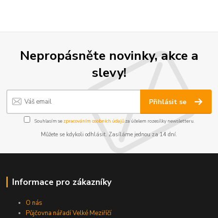
Nepropásněte novinky, akce a
slevy!
Přihlásit se
Souhlasím se
zpracováním osobních údajů
za účelem rozesílky newsletteru.
Můžete se kdykoli odhlásit. Zasíláme jednou za 14 dní.
Informace pro zákazníky
O nás
Půjčovna nářadí Velké Meziříčí