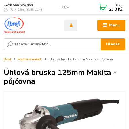
0
ks
+420 566 524 868
CZK
za
0 Kč
(Po-Pá 7-16h., So 8-11h.)
Menu
Hledat
Úvod
Půjčovna nářadí
Úhlová bruska 125mm Makita - půjčovna
Úhlová bruska 125mm Makita -
půjčovna