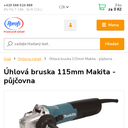
0
ks
+420 566 524 868
CZK
za
0 Kč
(Po-Pá 7-16h., So 8-11h.)
Menu
Hledat
Úvod
Půjčovna nářadí
Úhlová bruska 115mm Makita - půjčovna
Úhlová bruska 115mm Makita -
půjčovna