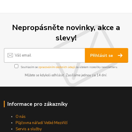
Nepropásněte novinky, akce a
slevy!
Přihlásit se
Souhlasím se
zpracováním osobních údajů
za účelem rozesílky newsletteru.
Můžete se kdykoli odhlásit. Zasíláme jednou za 14 dní.
Informace pro zákazníky
O nás
Půjčovna nářadí Velké Meziříčí
Servis a služby