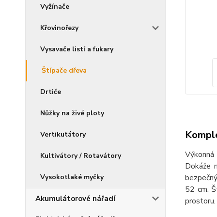
Vyžínače
Křovinořezy
Vysavače listí a fukary
Štípače dřeva
Drtiče
Nůžky na živé ploty
Komple
Vertikutátory
Výkonná 
Kultivátory / Rotavátory
Dokáže n
bezpečný
Vysokotlaké myčky
52 cm. Š
Akumulátorové nářadí
prostoru.