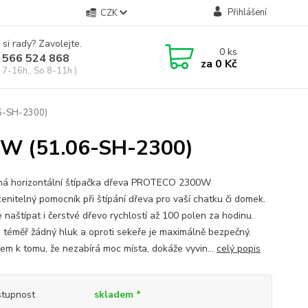
Přihlášení
CZK
 si rady? Zavolejte.
0
ks
 566 524 868
za
0 Kč
 7-16h., So 8-11h.)
06-SH-2300)
00W (51.06-SH-2300)
á horizontální štípačka dřeva PROTECO 2300W
cenitelný pomocník při štípání dřeva pro vaší chatku či domek.
 naštípat i čerstvé dřevo rychlostí až 100 polen za hodinu.
 téměř žádný hluk a oproti sekeře je maximálně bezpečný.
em k tomu, že nezabírá moc místa, dokáže vyvin...
celý popis
tupnost
skladem *