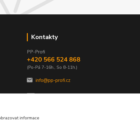
Kontakty
PP-Profi
+420 566 524 868
(Po-Pá 7-16h., So 8-11h.)
info@pp-profi.cz
obrazovat informace