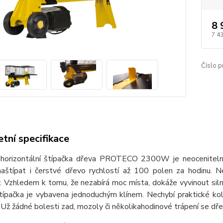
8 
7 4
Číslo p
tní specifikace
horizontální štípačka dřeva PROTECO 2300W je neocenitelný 
aštípat i čerstvé dřevo rychlostí až 100 polen za hodinu. 
. Vzhledem k tomu, že nezabírá moc místa, dokáže vyvinout siln
típačka je vybavena jednoduchým klínem. Nechybí praktické ko
 Už žádné bolesti zad, mozoly či několikahodinové trápení se dř