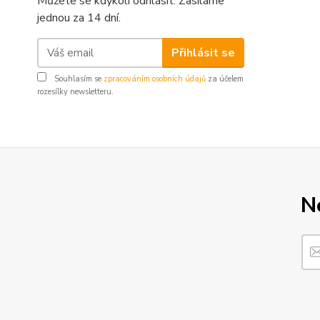
Můžete se kdykoli odhlásit. Zasíláme
jednou za 14 dní.
Přihlásit se
Souhlasím se
zpracováním osobních údajů
za účelem
rozesílky newsletteru.
N