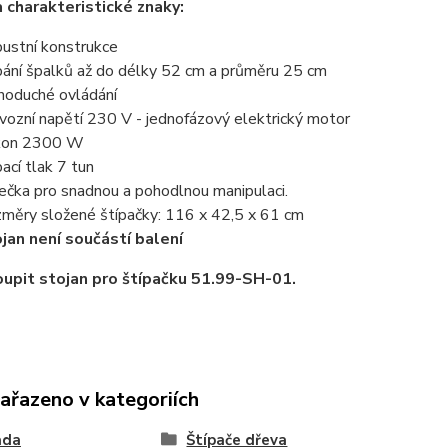
 charakteristické znaky:
ustní konstrukce
pání špalků až do délky 52 cm a průměru 25 cm
noduché ovládání
vozní napětí 230 V - jednofázový elektrický motor
kon 2300 W
pací tlak 7 tun
ečka pro snadnou a pohodlnou manipulaci.
měry složené štípačky: 116 x 42,5 x 61 cm
jan není součástí balení
upit stojan pro štípačku 51.99-SH-01.
zařazeno v kategoriích
ada
Štípače dřeva