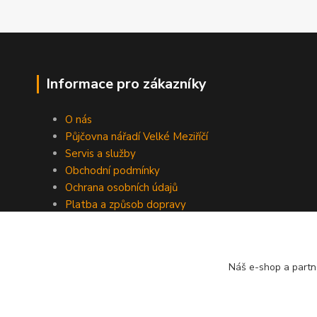
Informace pro zákazníky
O nás
Půjčovna nářadí Velké Meziříčí
Servis a služby
Obchodní podmínky
Ochrana osobních údajů
Platba a způsob dopravy
Kontakty
Náš e-shop a partn