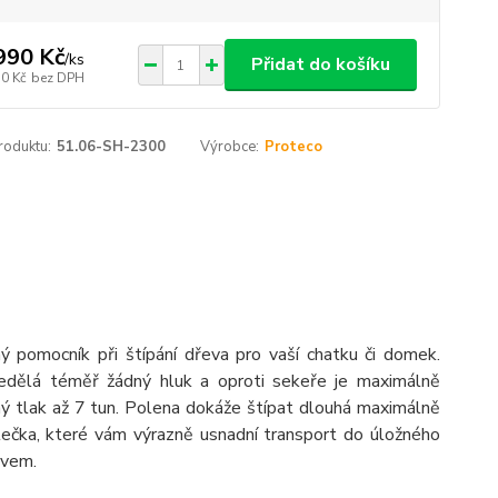
990 Kč
/
ks
Přidat do košíku
30 Kč
bez DPH
roduktu:
51.06-SH-2300
Výrobce:
Proteco
pomocník při štípání dřeva pro vaší chatku či domek.
Nedělá téměř žádný hluk a oproti sekeře je maximálně
ý tlak až 7 tun. Polena dokáže štípat dlouhá maximálně
lečka, které vám výrazně usnadní transport do úložného
evem.