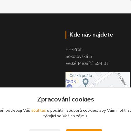
Kde nás najdete
PP-Profi
Sokolovská 5
Velké Meziříčí, 594 01
Zpracování cookies
eři potřebují Váš
souhlas
s použitím souborů cookies, aby Vám mohli z
týkající se Vašich zájmů.