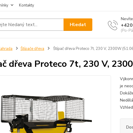
mínky
Kontakty
Nevíte
Hledat
+420
(Po-Pá
ahrada
Štípače dřeva
Štípač dřeva Proteco 7t, 230 V, 2300W (51.
ač dřeva Proteco 7t, 230 V, 23
Výkonn
je neo
Dokáže
Nedělá
Vzhled
Dos