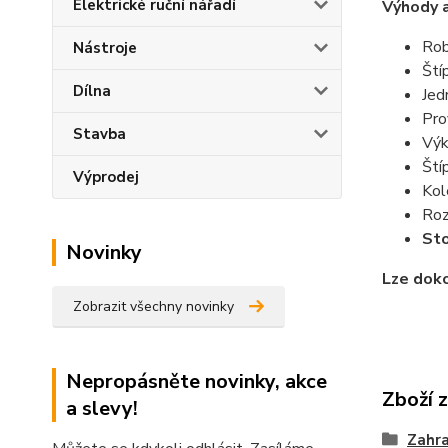
Elektrické ruční nářadí
Výhody a
Rob
Nástroje
Ští
Dílna
Jed
Pro
Stavba
Vý
Ští
Výprodej
Kol
Roz
Sto
Novinky
Lze doko
Zobrazit všechny novinky
Nepropásněte novinky, akce
Zboží 
a slevy!
Zahr