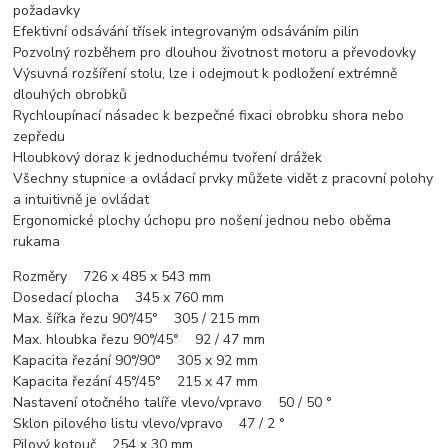
požadavky
Efektivní odsávání třísek integrovaným odsáváním pilin
Pozvolný rozběhem pro dlouhou životnost motoru a převodovky
Výsuvná rozšíření stolu, lze i odejmout k podložení extrémně
dlouhých obrobků
Rychloupínací násadec k bezpečné fixaci obrobku shora nebo
zepředu
Hloubkový doraz k jednoduchému tvoření drážek
Všechny stupnice a ovládací prvky můžete vidět z pracovní polohy
a intuitivně je ovládat
Ergonomické plochy úchopu pro nošení jednou nebo oběma
rukama
Rozměry 726 x 485 x 543 mm
Dosedací plocha 345 x 760 mm
Max. šířka řezu 90°/45° 305 / 215 mm
Max. hloubka řezu 90°/45° 92 / 47 mm
Kapacita řezání 90°/90° 305 x 92 mm
Kapacita řezání 45°/45° 215 x 47 mm
Nastavení otočného talíře vlevo/vpravo 50 / 50 °
Sklon pilového listu vlevo/vpravo 47 / 2 °
Pilový kotouč 254 x 30 mm