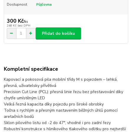
Dostupnost
Půjčovna
300 Kč
/
ks
248 Kč
bez DPH
Přidat do košíku
Kompletní specifikace
Kapovací a pokosová pila mobilní třídy M s pojezdem – lehká,
přesná, uživatelsky přívětivá
Precision Cut Line (PCL): přesná linie řezu bez přestavování díky
chytře umístěným LED
Velká řezná kapacita díky pojezdu pro široké obrobky
Točna s rychlým a přesným nastavením běžných úhlů pomocí
aretačních bodů
Sklon pilového listu od -2 do 47°, vhodné i pro zadní řezy
Robustní konstrukce s hliníkového tlakového odlitku pro nejtvrdší