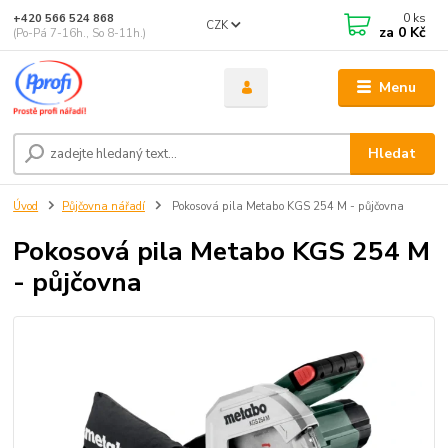
0
ks
+420 566 524 868
CZK
za
0 Kč
(Po-Pá 7-16h., So 8-11h.)
Menu
Hledat
Úvod
Půjčovna nářadí
Pokosová pila Metabo KGS 254 M - půjčovna
Pokosová pila Metabo KGS 254 M
- půjčovna