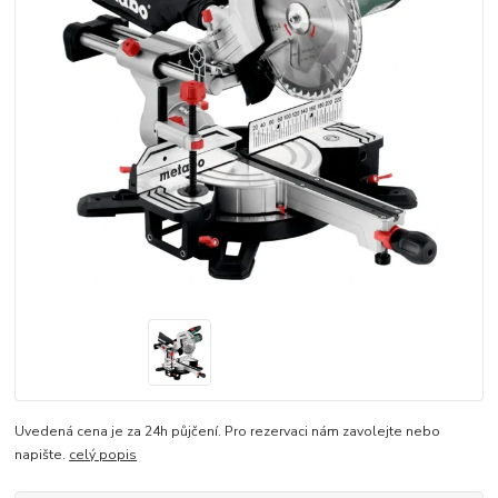
Uvedená cena je za 24h půjčení. Pro rezervaci nám zavolejte nebo
napište.
celý popis