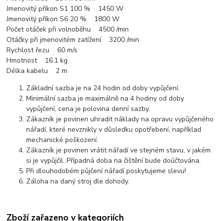
Jmenovitý příkon S1 100 % 1450 W
Jmenovitý příkon S6 20 % 1800 W
Počet otáček při volnoběhu 4500 /min
Otáčky při jmenovitém zatížení 3200 /min
Rychlost řezu 60 m/s
Hmotnost 16.1 kg
Délka kabelu 2 m
Základní sazba je na 24 hodin od doby vypůjčení.
Minimální sazba je maximálně na 4 hodiny od doby
vypůjčení, cena je polovina denní sazby.
Zákazník je povinen uhradit náklady na opravu vypůjčeného
nářadí, které nevznikly v důsledku opotřebení, například
mechanické poškození.
Zákazník je povinen vrátit nářadí ve stejném stavu, v jakém
si je vypůjčil. Případná doba na čištění bude doúčtována.
Při dlouhodobém půjčení nářadí poskytujeme slevu!
Záloha na daný stroj dle dohody.
Zboží zařazeno v kategoriích