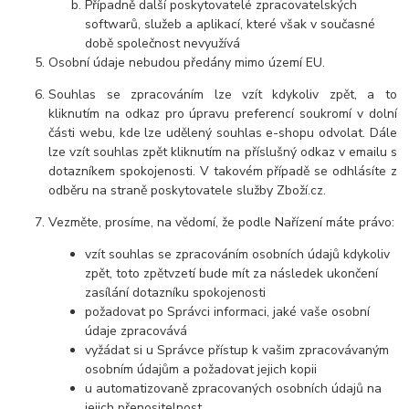
Případně další poskytovatelé zpracovatelských
softwarů, služeb a aplikací, které však v současné
době společnost nevyužívá
Osobní údaje nebudou předány mimo území EU.
Souhlas se zpracováním lze vzít kdykoliv zpět, a to
kliknutím na odkaz pro úpravu preferencí soukromí v dolní
části webu, kde lze udělený souhlas e-shopu odvolat. Dále
lze vzít souhlas zpět kliknutím na příslušný odkaz v emailu s
dotazníkem spokojenosti. V takovém případě se odhlásíte z
odběru na straně poskytovatele služby Zboží.cz.
Vezměte, prosíme, na vědomí, že podle Nařízení máte právo:
vzít souhlas se zpracováním osobních údajů kdykoliv
zpět, toto zpětvzetí bude mít za následek ukončení
zasílání dotazníku spokojenosti
požadovat po Správci informaci, jaké vaše osobní
údaje zpracovává
vyžádat si u Správce přístup k vašim zpracovávaným
osobním údajům a požadovat jejich kopii
u automatizovaně zpracovaných osobních údajů na
jejich přenositelnost