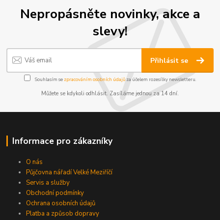
Nepropásněte novinky, akce a
slevy!
Přihlásit se
Souhlasím se
zpracováním osobních údajů
za účelem rozesílky newsletteru.
Můžete se kdykoli odhlásit. Zasíláme jednou za 14 dní.
Informace pro zákazníky
O nás
Půjčovna nářadí Velké Meziříčí
Servis a služby
Obchodní podmínky
Ochrana osobních údajů
Platba a způsob dopravy