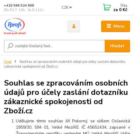
0
ks
+420 566 524 868
CZK
za
0 Kč
(Po-Pá 7-16h., So 8-11h.)
Menu
Hledat
Úvod
Souhlas se zpracováním osobních údajů pro účely zaslání dotazníku
zákaznické spokojenosti od Zboží.cz
Souhlas se zpracováním osobních
údajů pro účely zaslání dotazníku
zákaznické spokojenosti od
Zboží.cz
Udělujete tímto souhlas Jiří Pokorný, se sídlem Oslavická
1859/30, 594 01, Velké Meziříčí, IČ 45651434, zapsané v
Živnostenském rejstříku vedeném MÚ Velké Meziříčí (dále