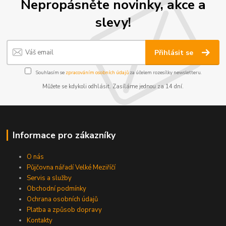
Nepropásněte novinky, akce a
slevy!
Přihlásit se
Souhlasím se
zpracováním osobních údajů
za účelem rozesílky newsletteru.
Můžete se kdykoli odhlásit. Zasíláme jednou za 14 dní.
Informace pro zákazníky
O nás
Půjčovna nářadí Velké Meziříčí
Servis a služby
Obchodní podmínky
Ochrana osobních údajů
Platba a způsob dopravy
Kontakty