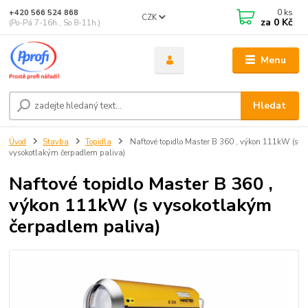
0
ks
+420 566 524 868
CZK
za
0 Kč
(Po-Pá 7-16h., So 8-11h.)
Menu
Hledat
Úvod
Stavba
Topidla
Naftové topidlo Master B 360 , výkon 111kW (s
vysokotlakým čerpadlem paliva)
Naftové topidlo Master B 360 ,
výkon 111kW (s vysokotlakým
čerpadlem paliva)