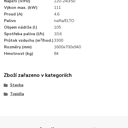
Napětí (V/Hz)
220-240/50
Výkon max. (kW)
111
Proud (A)
4,6
Palivo
nafta/ELTO
Objem nádrže (l)
105
Spotřeba paliva (l/h)
10,6
3
Průtok vzduchu (m
/hod.)
3300
Rozměry (mm)
1600x700x940
Hmotnost (kg)
84
Zboží zařazeno v kategoriích
Stavba
Topidla