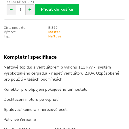
55 153 Kč
bez DPH
Přidat do košíku
Číslo produktu:
B 360
Výrobce:
Master
Typ:
Naftové
Kompletní specifikace
Naftové topidlo s ventilátorem o výkonu 111 kW - systém
vysokotlakého čerpadla - napětí ventilátoru 230V. Uzpůsobené
pro použití v těžších podmínkách.
Konektor pro připojení pokojového termostatu.
Dochlazení motoru po vypnutí.
Spalovací komora z nerezové oceli.
Palivové čerpadlo.