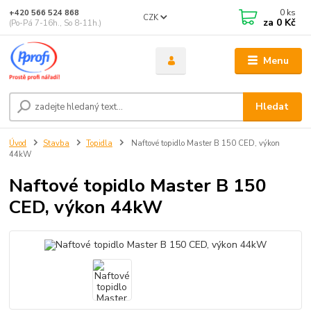
0
ks
+420 566 524 868
CZK
za
0 Kč
(Po-Pá 7-16h., So 8-11h.)
Menu
Hledat
Úvod
Stavba
Topidla
Naftové topidlo Master B 150 CED, výkon
44kW
Naftové topidlo Master B 150
CED, výkon 44kW