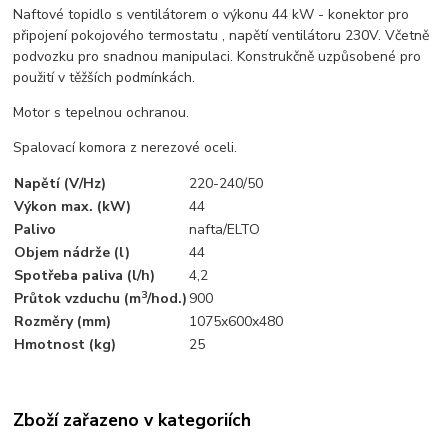
Naftové topidlo s ventilátorem o výkonu 44 kW - konektor pro
připojení pokojového termostatu , napětí ventilátoru 230V. Včetně
podvozku pro snadnou manipulaci. Konstrukčně uzpůsobené pro
použití v těžších podmínkách.
Motor s tepelnou ochranou.
Spalovací komora z nerezové oceli.
Napětí (V/Hz)
220-240/50
Výkon max. (kW)
44
Palivo
nafta/ELTO
Objem nádrže (l)
44
Spotřeba paliva (l/h)
4,2
3
Průtok vzduchu (m
/hod.)
900
Rozměry (mm)
1075x600x480
Hmotnost (kg)
25
Zboží zařazeno v kategoriích