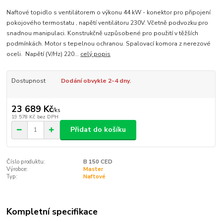
Naftové topidlo s ventilátorem o výkonu 44 kW - konektor pro připojení
pokojového termostatu , napětí ventilátoru 230V. Včetně podvozku pro
snadnou manipulaci. Konstrukčně uzpůsobené pro použití v těžších
podmínkách. Motor s tepelnou ochranou. Spalovací komora z nerezové
oceli. Napětí (V/Hz) 220...
celý popis
Dostupnost
Dodání obvykle 2-4 dny.
23 689 Kč
/
ks
19 578 Kč
bez DPH
Přidat do košíku
Číslo produktu:
B 150 CED
Výrobce:
Master
Typ:
Naftové
Kompletní specifikace