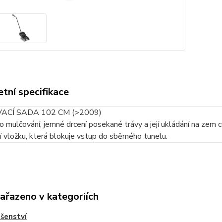
tní specifikace
ACÍ SADA 102 CM (>2009)
ro mulčování, jemné drcení posekané trávy a její ukládání na zem c
 vložku, která blokuje vstup do sběrného tunelu.
zařazeno v kategoriích
ušenství