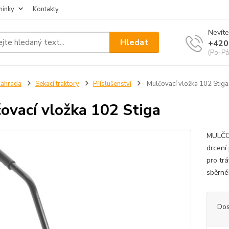
mínky
Kontakty
Nevíte
Hledat
+420
(Po-Pá
ahrada
Sekací traktory
Příslušenství
Mulčovací vložka 102 Stiga
ovací vložka 102 Stiga
MULČOV
drcení
pro tr
sběrné
Dos