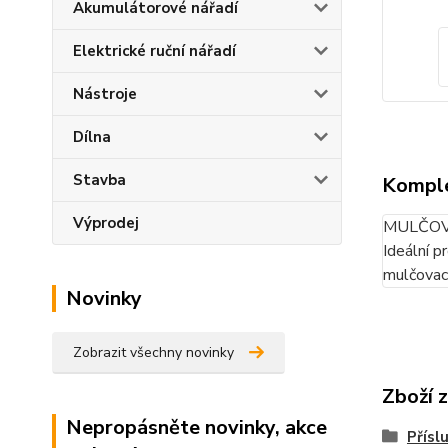
Akumulátorové nářadí
Elektrické ruční nářadí
Nástroje
Dílna
Stavba
Komple
Výprodej
MULČOV
Ideální p
mulčovací
Novinky
Zobrazit všechny novinky
Zboží 
Nepropásněte novinky, akce
Přísl