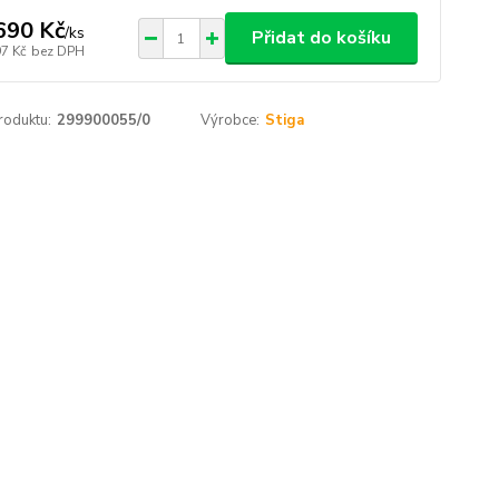
690 Kč
/
ks
Přidat do košíku
97 Kč
bez DPH
roduktu:
299900055/0
Výrobce:
Stiga