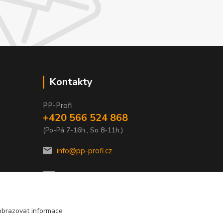
Kontakty
PP-Profi
+420 566 524 868
(Po-Pá 7-16h., So 8-11h.)
info@pp-profi.cz
obrazovat informace