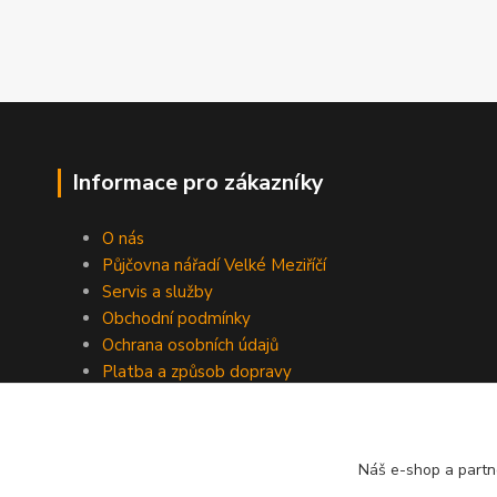
Informace pro zákazníky
O nás
Půjčovna nářadí Velké Meziříčí
Servis a služby
Obchodní podmínky
Ochrana osobních údajů
Platba a způsob dopravy
Kontakty
Náš e-shop a partn