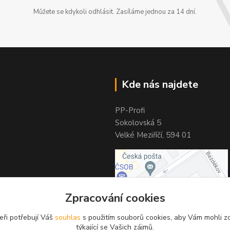
Můžete se kdykoli odhlásit. Zasíláme jednou za 14 dní.
Kde nás najdete
PP-Profi
Sokolovská 5
Velké Meziříčí, 594 01
Zpracování cookies
eři potřebují Váš
souhlas
s použitím souborů cookies, aby Vám mohli z
týkající se Vašich zájmů.