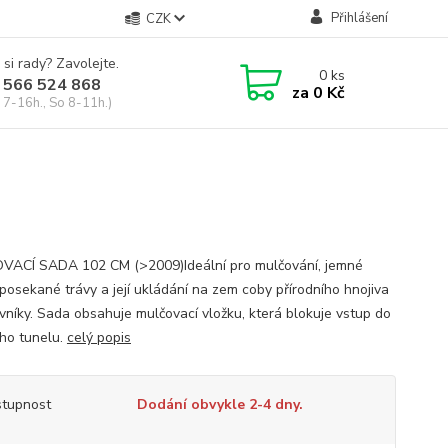
Přihlášení
CZK
 si rady? Zavolejte.
0
ks
 566 524 868
za
0 Kč
 7-16h., So 8-11h.)
ACÍ SADA 102 CM (>2009)Ideální pro mulčování, jemné
 posekané trávy a její ukládání na zem coby přírodního hnojiva
ávníky. Sada obsahuje mulčovací vložku, která blokuje vstup do
ho tunelu.
celý popis
tupnost
Dodání obvykle 2-4 dny.