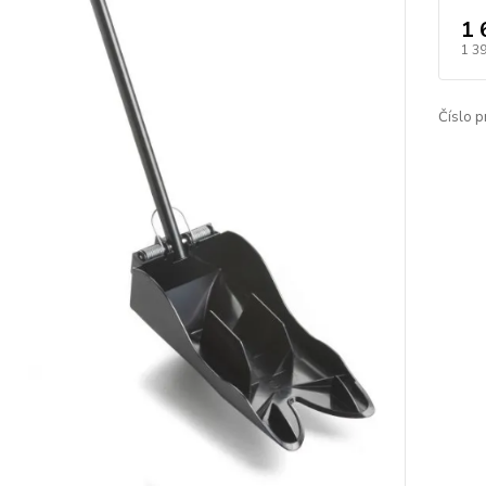
1 
1 3
Číslo p