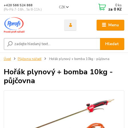
0
ks
+420 566 524 868
CZK
za
0 Kč
(Po-Pá 7-16h., So 8-11h.)
Menu
Hledat
Úvod
Půjčovna nářadí
Hořák plynový + bomba 10kg - půjčovna
Hořák plynový + bomba 10kg -
půjčovna