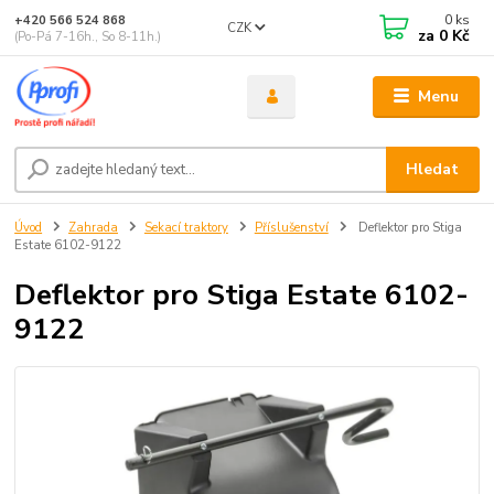
0
ks
+420 566 524 868
CZK
za
0 Kč
(Po-Pá 7-16h., So 8-11h.)
Menu
Hledat
Úvod
Zahrada
Sekací traktory
Příslušenství
Deflektor pro Stiga
Estate 6102-9122
Deflektor pro Stiga Estate 6102-
9122