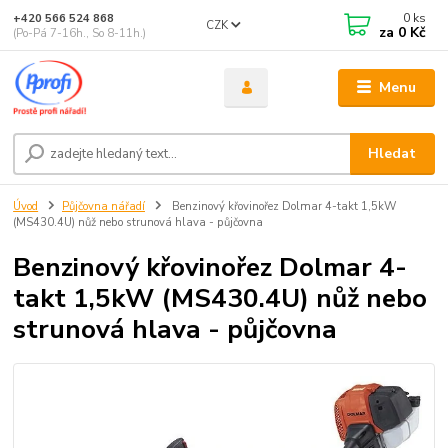
0
ks
+420 566 524 868
CZK
za
0 Kč
(Po-Pá 7-16h., So 8-11h.)
Menu
Hledat
Úvod
Půjčovna nářadí
Benzinový křovinořez Dolmar 4-takt 1,5kW
(MS430.4U) nůž nebo strunová hlava - půjčovna
Benzinový křovinořez Dolmar 4-
takt 1,5kW (MS430.4U) nůž nebo
strunová hlava - půjčovna