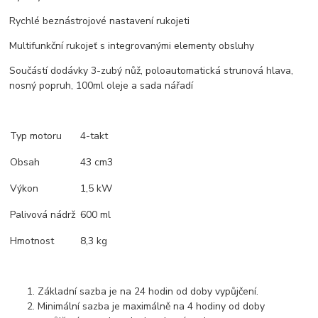
Rychlé beznástrojové nastavení rukojeti
Multifunkční rukojeť s integrovanými elementy obsluhy
Součástí dodávky 3-zubý nůž, poloautomatická strunová hlava,
nosný popruh, 100ml oleje a sada nářadí
Typ motoru
4-takt
Obsah
43 cm3
Výkon
1,5 kW
Palivová nádrž
600 ml
Hmotnost
8,3 kg
Základní sazba je na 24 hodin od doby vypůjčení.
Minimální sazba je maximálně na 4 hodiny od doby