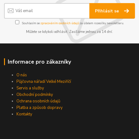
Přihlásit se
Souhlasím se
zpracováním osobních údajů
za účelem rozesílky newsletteru.
Můžete se kdykoli odhlásit. Zasíláme jednou za 14 dní.
Informace pro zákazníky
O nás
Půjčovna nářadí Velké Meziříčí
Servis a služby
Obchodní podmínky
Ochrana osobních údajů
Platba a způsob dopravy
Kontakty