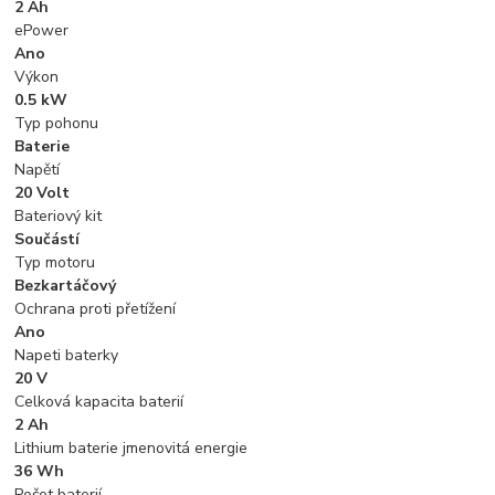
2 Ah
ePower
Ano
Výkon
0.5 kW
Typ pohonu
Baterie
Napětí
20 Volt
Bateriový kit
Součástí
Typ motoru
Bezkartáčový
Ochrana proti přetížení
Ano
Napeti baterky
20 V
Celková kapacita baterií
2 Ah
Lithium baterie jmenovitá energie
36 Wh
Počet baterií