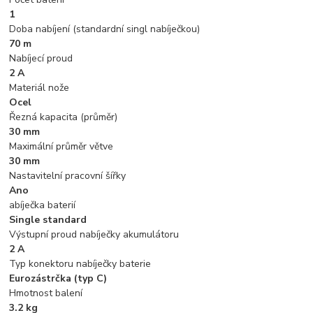
1
Doba nabíjení (standardní singl nabíječkou)
70 m
Nabíjecí proud
2 A
Materiál nože
Ocel
Řezná kapacita (průměr)
30 mm
Maximální průměr větve
30 mm
Nastavitelní pracovní šířky
Ano
abíječka baterií
Single standard
Výstupní proud nabíječky akumulátoru
2 A
Typ konektoru nabíječky baterie
Eurozástrčka (typ C)
Hmotnost balení
3.2 kg