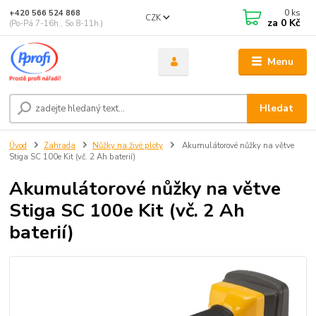
0
ks
+420 566 524 868
CZK
za
0 Kč
(Po-Pá 7-16h., So 8-11h.)
Menu
Hledat
Úvod
Zahrada
Nůžky na živé ploty
Akumulátorové nůžky na větve
Stiga SC 100e Kit (vč. 2 Ah baterií)
Akumulátorové nůžky na větve
Stiga SC 100e Kit (vč. 2 Ah
baterií)