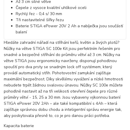
Až 3 cm silné větve
Čepele z vysoce kvalitní uhlíkové oceli
Rychlý řez - 0,4 s/ 30 mm
Tři nastavitelné šířky řezu
Baterie STIGA ePower 20V 2 Ah a nabíječka jsou součástí
balení
Hledáte zahradní nářadí na stříhání keřů, květin a živých plotů?
Nůžky na větve STIGA SC 100e Kit jsou perfektním řešením pro
snadné a bezpečné stříhání do průměru větví až 3 cm. Nůžky na
větve STIGA jsou ergonomicky navrženy, disponují pohodlnou
spouští pro dva prsty se snadným lock off systémem, který
provádí automatický střih. Pohotovostní zamykání zajišťuje
maximální bezpečnost. Díky skvělému vyvážení a nízké hmotnosti
nebudete trpět žádnou svalovou únavou. Nůžky SC 100e můžete
pohodlně nastavit až na tři velikosti otevření čepele pro různé
průměry větví - 15, 25 a 30 mm. Jsou vybaveny výkonnou baterií
STIGA ePower 20V 2Ah – ale také kompatibilní s 4Ah – která
zajišťuje správnou dobu chodu a inteligentní správu energie tak,
aby poskytovala přesně to, co je pro danou práci potřeba.
Kapacita baterie