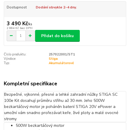
Dostupnost
Dodání obvykle 2-4 dny.
3 490 Kč
/
ks
2 884 Kč
bez DPH
Přidat do košíku
Číslo produktu:
257022001/ST1
Výrobce:
Stiga
Typ:
Akumulátorové
Kompletní specifikace
Bezpečné, výkonné, přesné a lehké zahradní nůžky STIGA SC
100e Kit dosahují průměru střihu až 30 mm. Jeho 500W
bezkartáčový motor je poháněn baterií STIGA 20V ePower a
umožní vám snadno prořezávat keře, živé ploty a malé ovocné
stromy.
500W bezkartáčový motor