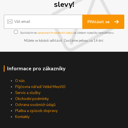
slevy!
Přihlásit se
Souhlasím se
zpracováním osobních údajů
za účelem rozesílky newsletteru.
Můžete se kdykoli odhlásit. Zasíláme jednou za 14 dní.
Informace pro zákazníky
O nás
Půjčovna nářadí Velké Meziříčí
Servis a služby
Obchodní podmínky
Ochrana osobních údajů
Platba a způsob dopravy
Kontakty