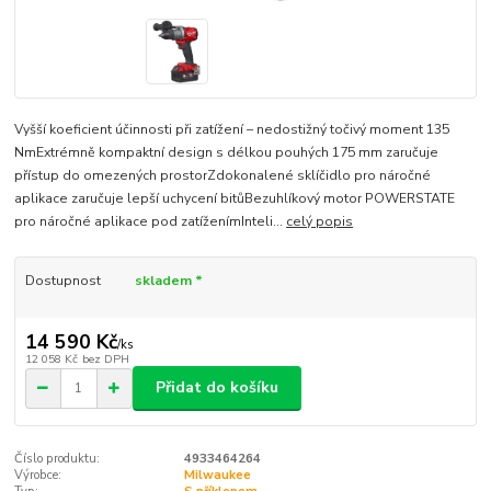
Vyšší koeficient účinnosti při zatížení – nedostižný točivý moment 135
NmExtrémně kompaktní design s délkou pouhých 175 mm zaručuje
přístup do omezených prostorZdokonalené sklíčidlo pro náročné
aplikace zaručuje lepší uchycení bitůBezuhlíkový motor POWERSTATE
pro náročné aplikace pod zatíženímInteli...
celý popis
Dostupnost
skladem *
14 590 Kč
/
ks
12 058 Kč
bez DPH
Přidat do košíku
Číslo produktu:
4933464264
Výrobce:
Milwaukee