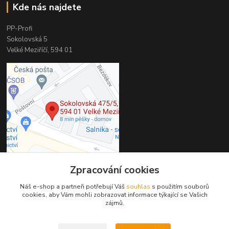
Kde nás najdete
PP-Profi
Sokolovská 5
Velké Meziříčí, 594 01
Zpracování cookies
Kontakty
Náš e-shop a partneři potřebují Váš
souhlas
s použitím souborů
cookies, aby Vám mohli zobrazovat informace týkající se Vašich
PP-Profi
zájmů.
+420 566 524 868
(Po-Pá 7-16h., So 8-11h.)