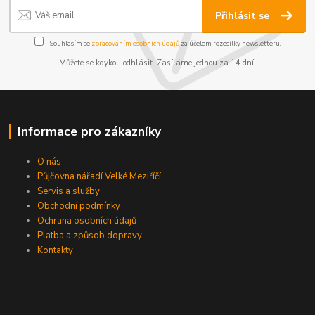
Přihlásit se
Souhlasím se
zpracováním osobních údajů
za účelem rozesílky newsletteru.
Můžete se kdykoli odhlásit. Zasíláme jednou za 14 dní.
Informace pro zákazníky
O nás
Půjčovna nářadí Velké Meziříčí
Servis a služby
Obchodní podmínky
Ochrana osobních údajů
Platba a způsob dopravy
Kontakty