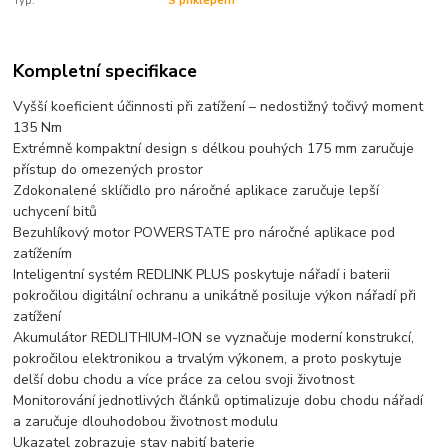
Typ:
S příklepem
Kompletní specifikace
Vyšší koeficient účinnosti při zatížení – nedostižný točivý moment
135 Nm
Extrémně kompaktní design s délkou pouhých 175 mm zaručuje
přístup do omezených prostor
Zdokonalené sklíčidlo pro náročné aplikace zaručuje lepší
uchycení bitů
Bezuhlíkový motor POWERSTATE pro náročné aplikace pod
zatížením
Inteligentní systém REDLINK PLUS poskytuje nářadí i baterii
pokročilou digitální ochranu a unikátně posiluje výkon nářadí při
zatížení
Akumulátor REDLITHIUM-ION se vyznačuje moderní konstrukcí,
pokročilou elektronikou a trvalým výkonem, a proto poskytuje
delší dobu chodu a více práce za celou svoji životnost
Monitorování jednotlivých článků optimalizuje dobu chodu nářadí
a zaručuje dlouhodobou životnost modulu
Ukazatel zobrazuje stav nabití baterie