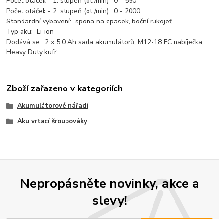
Počet otáček - 1. stupeň (ot./min): 0 - 550
Počet otáček - 2. stupeň (ot./min): 0 - 2000
Standardní vybavení: spona na opasek, boční rukojeť
Typ aku: Li-ion
Dodává se: 2 x 5.0 Ah sada akumulátorů, M12-18 FC nabíječka,
Heavy Duty kufr
Zboží zařazeno v kategoriích
Akumulátorové nářadí
Aku vrtací šroubováky
Nepropásněte novinky, akce a
slevy!