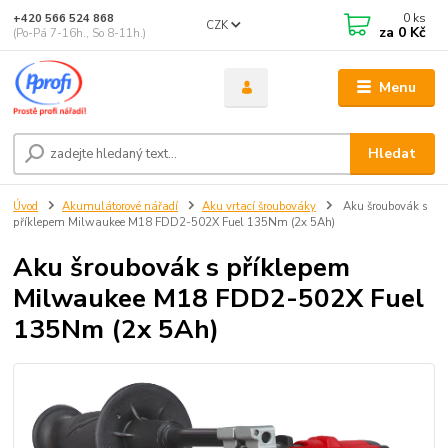
0
ks
+420 566 524 868
CZK
za
0 Kč
(Po-Pá 7-16h., So 8-11h.)
Menu
Hledat
Úvod
Akumulátorové nářadí
Aku vrtací šroubováky
Aku šroubovák s
příklepem Milwaukee M18 FDD2-502X Fuel 135Nm (2x 5Ah)
Aku šroubovák s příklepem
Milwaukee M18 FDD2-502X Fuel
135Nm (2x 5Ah)