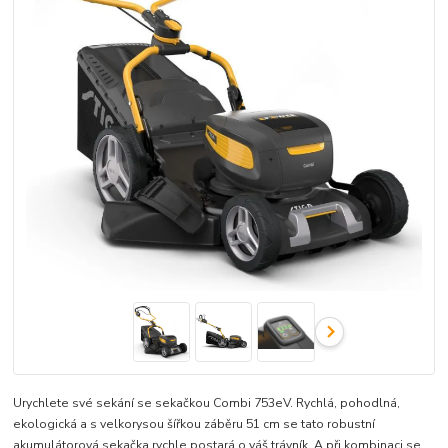
Urychlete své sekání se sekačkou Combi 753eV. Rychlá, pohodlná,
ekologická a s velkorysou šířkou záběru 51 cm se tato robustní
akumulátorová sekačka rychle postará o váš trávník. A při kombinaci se