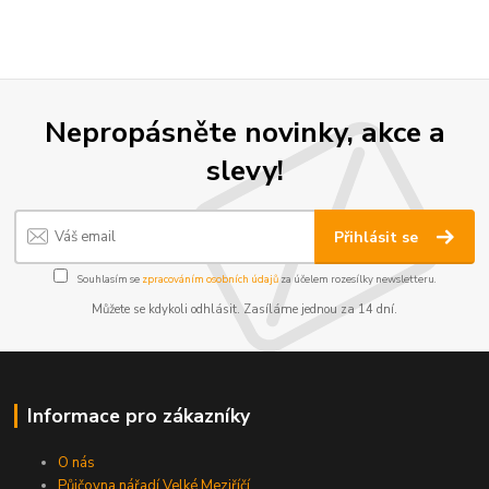
Nepropásněte novinky, akce a
slevy!
Přihlásit se
Souhlasím se
zpracováním osobních údajů
za účelem rozesílky newsletteru.
Můžete se kdykoli odhlásit. Zasíláme jednou za 14 dní.
Informace pro zákazníky
O nás
Půjčovna nářadí Velké Meziříčí