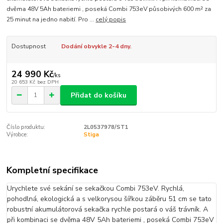
dvěma 48V 5Ah bateriemi , poseká Combi 753eV působivých 600 m² za
25 minut na jedno nabití. Pro ...
celý popis
Dostupnost
Dodání obvykle 2-4 dny.
24 990 Kč
/
ks
20 653 Kč
bez DPH
Přidat do košíku
Číslo produktu:
2L0537978/ST1
Výrobce:
Stiga
Kompletní specifikace
Urychlete své sekání se sekačkou Combi 753eV. Rychlá,
pohodlná, ekologická a s velkorysou šířkou záběru 51 cm se tato
robustní akumulátorová sekačka rychle postará o váš trávník. A
při kombinaci se dvěma 48V 5Ah bateriemi , poseká Combi 753eV