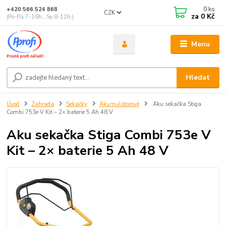
0
ks
+420 566 524 868
CZK
za
0 Kč
(Po-Pá 7-16h., So 8-11h.)
Menu
Hledat
Úvod
Zahrada
Sekačky
Akumulátorové
Aku sekačka Stiga
Combi 753e V Kit – 2× baterie 5 Ah 48 V
Aku sekačka Stiga Combi 753e V
Kit – 2× baterie 5 Ah 48 V