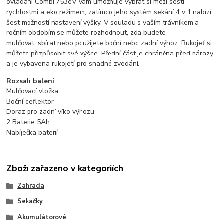
ovládání Combi 753eV vám umožňuje vybrat si mezi šesti
rychlostmi a eko režimem, zatímco jeho systém sekání 4 v 1 nabízí
šest možností nastavení výšky. V souladu s vaším trávníkem a
ročním obdobím se můžete rozhodnout, zda budete
mulčovat,
sbírat nebo použijete boční nebo zadní výhoz. Rukojeť si
můžete přizpůsobit své výšce. Přední část je chráněna před nárazy
a je vybavena rukojetí pro snadné zvedání.
Rozsah balení:
Mulčovací vložka
Boční deflektor
Doraz pro zadní víko výhozu
2 Baterie 5Ah
Nabíječka baterií
Zboží zařazeno v kategoriích
Zahrada
Sekačky
Akumulátorové