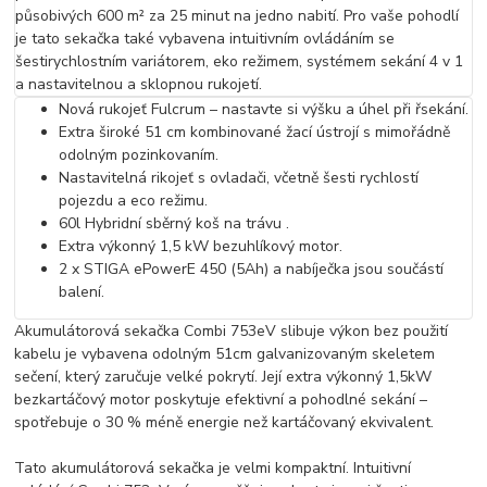
působivých 600 m² za 25 minut na jedno nabití. Pro vaše pohodlí
je tato sekačka také vybavena intuitivním ovládáním se
šestirychlostním variátorem, eko režimem, systémem sekání 4 v 1
a nastavitelnou a sklopnou rukojetí.
Nová rukojeť Fulcrum – nastavte si výšku a úhel při řsekání.
Extra široké 51 cm kombinované žací ústrojí s mimořádně
odolným pozinkovaním.
Nastavitelná rikojeť s ovladači, včetně šesti rychlostí
pojezdu a eco režimu.
60l Hybridní sběrný koš na trávu .
Extra výkonný 1,5 kW bezuhlíkový motor.
2 x STIGA ePowerE 450 (5Ah) a nabíječka jsou součástí
balení.
Akumulátorová sekačka Combi 753eV slibuje výkon bez použití
kabelu je vybavena odolným 51cm galvanizovaným skeletem
sečení, který zaručuje velké pokrytí. Její extra výkonný 1,5kW
bezkartáčový motor poskytuje efektivní a pohodlné sekání –
spotřebuje o 30 % méně energie než kartáčovaný ekvivalent.
Tato akumulátorová sekačka je velmi kompaktní. Intuitivní