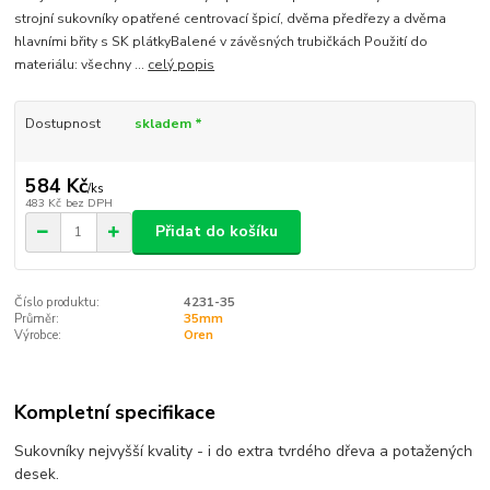
strojní sukovníky opatřené centrovací špicí, dvěma předřezy a dvěma
hlavními břity s SK plátkyBalené v závěsných trubičkách Použití do
materiálu: všechny ...
celý popis
Dostupnost
skladem *
584 Kč
/
ks
483 Kč
bez DPH
Přidat do košíku
Číslo produktu:
4231-35
Průměr:
35mm
Výrobce:
Oren
Kompletní specifikace
Sukovníky nejvyšší kvality - i do extra tvrdého dřeva a potažených
desek.