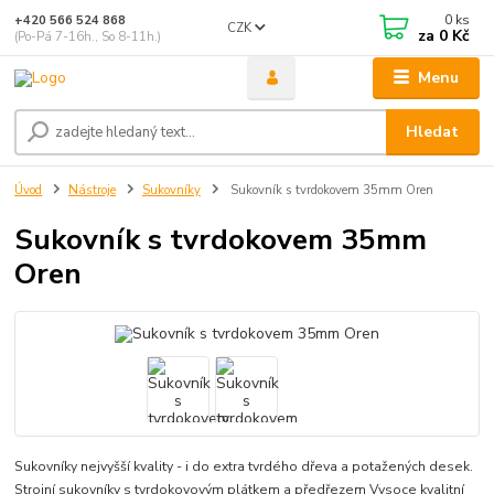
0
ks
+420 566 524 868
CZK
za
0 Kč
(Po-Pá 7-16h., So 8-11h.)
Menu
Hledat
Úvod
Nástroje
Sukovníky
Sukovník s tvrdokovem 35mm Oren
Sukovník s tvrdokovem 35mm
Oren
Sukovníky nejvyšší kvality - i do extra tvrdého dřeva a potažených desek.
Strojní sukovníky s tvrdokovovým plátkem a předřezem Vysoce kvalitní