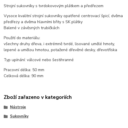
Strojní sukovníky s tvrdokovovým plátkem a předřezem
Vysoce kvalitní strojní sukovníky opatřené centrovací špicí, dvěma
předřezy a dvěma hlavními břity s SK plátky
Balené v závěsných trubičkách
Použití do materiálu:
všechny druhy dřeva, i extrémně tvrdé, lisované umělé hmoty,
lepené a umělou hmotou, potažené dřevěné desky, dřevotříska
Typ upínání: válcové nebo šestihranné
Pracovní délka: 50 mm
Celková délka: 90 mm
Zboží zařazeno v kategoriích
Nástroje
Sukovníky