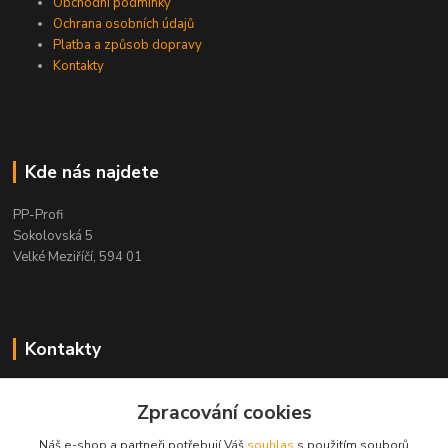
Obchodní podmínky
Ochrana osobních údajů
Platba a způsob dopravy
Kontakty
Kde nás najdete
PP-Profi
Sokolovská 5
Velké Meziříčí, 594 01
Kontakty
PP-Profi
Zpracování cookies
+420 566 524 868
(Po-Pá 7-16h., So 8-11h.)
Náš e-shop a partneři potřebují Váš
souhlas
s použitím souborů