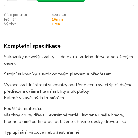
Číslo produktu:
4231-16
Průměr:
16mm
Výrobce:
Oren
Kompletní specifikace
Sukovníky nejvyšší kvality - i do extra tvrdého dřeva a potažených
desek.
Strojní sukovníky s tvrdokovovým plátkem a předřezem
Vysoce kvalitní strojní sukovníky opatřené centrovací špicí, dvěma
předřezy a dvěma hlavními břity s SK plátky
Balené v závěsných trubičkách
Použití do materiálu:
všechny druhy dřeva, i extrémně tvrdé, lisované umělé hmoty,
lepené a umělou hmotou, potažené dřevěné desky, dřevotříska
Typ upínání: válcové nebo šestihranné