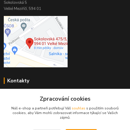
Sokolovská 5
Velké Meziříčí, 594 01
Kontakty
PP-Profi
Zpracování cookies
+420 566 524 868
(Po-Pá 7-16h., So 8-11h.)
Náš e-shop a partneři potřebují Váš
souhlas
s použitím souborů
cookies, aby Vám mohli zobrazovat informace týkající se Vašich
info@pp-profi.cz
zájmů.