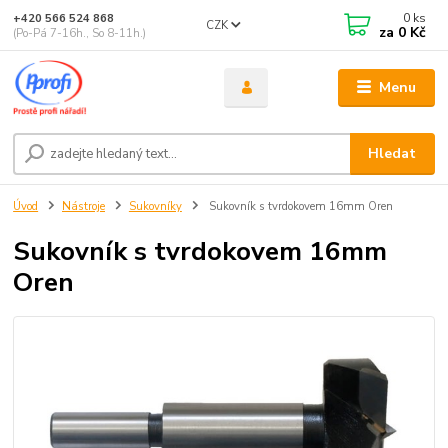
0
ks
+420 566 524 868
CZK
za
0 Kč
(Po-Pá 7-16h., So 8-11h.)
Menu
Hledat
Úvod
Nástroje
Sukovníky
Sukovník s tvrdokovem 16mm Oren
Sukovník s tvrdokovem 16mm
Oren