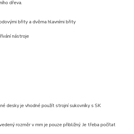
ního dřeva.
vodovými břity a dvěma hlavními břity
ívání nástroje
né desky je vhodné použít strojní sukovníky s SK
vedený rozměr v mm je pouze přibližný. Je třeba počítat