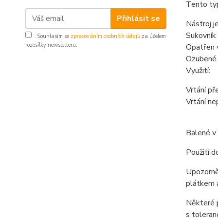
Tento typ
Přihlásit se
Nástroj j
Sukovník 
Souhlasím se
zpracováním osobních údajů
za účelem
rozesílky newsletteru.
Opatřen 
Ozubené o
Využití:
Vrtání př
Vrtání ne
Balené v 
Použití d
Upozorněn
plátkem 
Některé p
s toleran