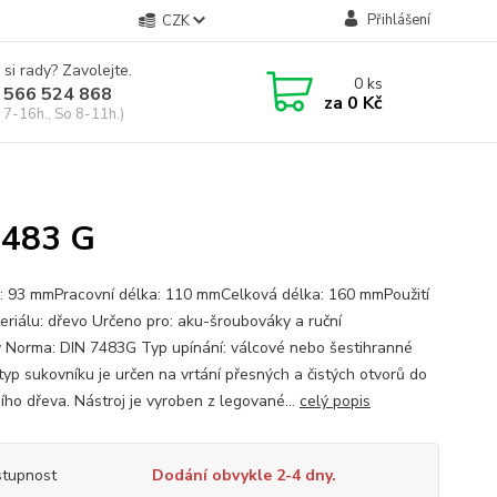
Přihlášení
CZK
 si rady? Zavolejte.
0
ks
 566 524 868
za
0 Kč
 7-16h., So 8-11h.)
7483 G
: 93 mmPracovní délka: 110 mmCelková délka: 160 mmPoužití
eriálu: dřevo Určeno pro: aku-šroubováky a ruční
y Norma: DIN 7483G Typ upínání: válcové nebo šestihranné
typ sukovníku je určen na vrtání přesných a čistých otvorů do
ího dřeva. Nástroj je vyroben z legované...
celý popis
tupnost
Dodání obvykle 2-4 dny.