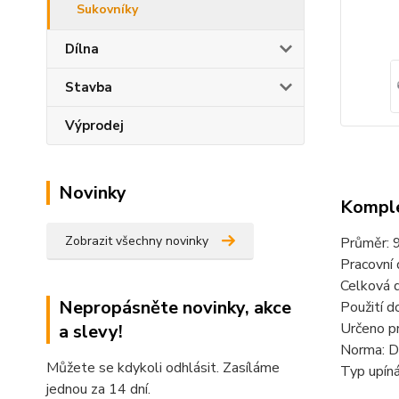
Sukovníky
Dílna
Stavba
Výprodej
Novinky
Komple
Zobrazit všechny novinky
Průměr:
Pracovní
Celková 
Nepropásněte novinky, akce
Použití d
Určeno pr
a slevy!
Norma: 
Můžete se kdykoli odhlásit. Zasíláme
Typ upíná
jednou za 14 dní.