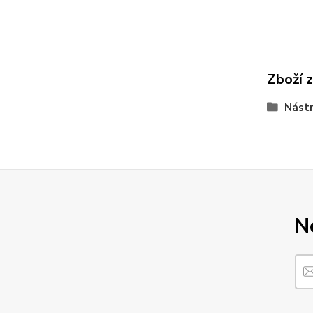
Zboží 
Nástr
N