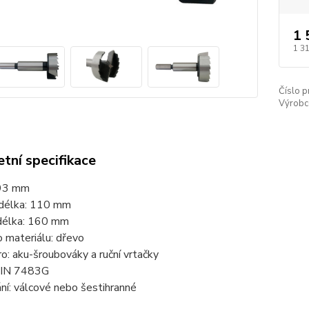
1 
1 3
Číslo p
Výrobc
tní specifikace
 93 mm
 délka: 110 mm
délka: 160 mm
o materiálu: dřevo
o: aku-šroubováky a ruční vrtačky
DIN 7483G
ní: válcové nebo šestihranné