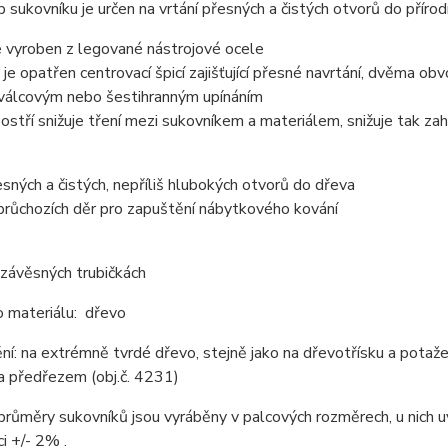
 sukovníku je určen na vrtání přesných a čistých otvorů do přírod
e vyroben z legované nástrojové ocele
je opatřen centrovací špicí zajišťující přesné navrtání, dvěma ob
válcovým nebo šestihranným upínáním
stří snižuje tření mezi sukovníkem a materiálem, snižuje tak zahř
esných a čistých, nepříliš hlubokých otvorů do dřeva
průchozích děr pro zapuštění nábytkového kování
závěsných trubičkách
o materiálu: dřevo
í: na extrémně tvrdé dřevo, stejně jako na dřevotřísku a potaže
a předřezem (obj.č. 4231)
růměry sukovníků jsou vyráběny v palcových rozměrech, u nich u
ci +/- 2% .