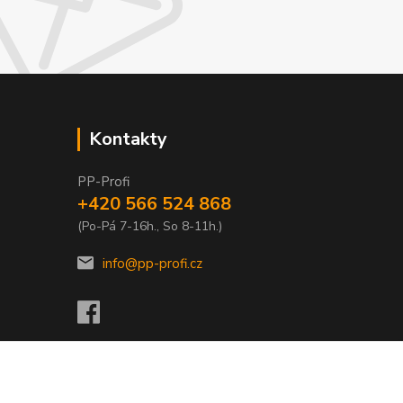
Kontakty
PP-Profi
+420 566 524 868
(Po-Pá 7-16h., So 8-11h.)
info@pp-profi.cz