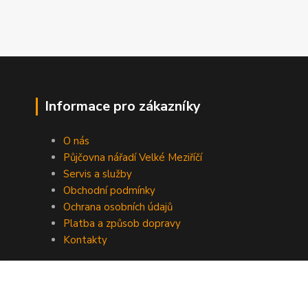
Informace pro zákazníky
O nás
Půjčovna nářadí Velké Meziříčí
Servis a služby
Obchodní podmínky
Ochrana osobních údajů
Platba a způsob dopravy
Kontakty