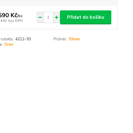
590 Kč
/
ks
Přidat do košíku
14 Kč
bez DPH
roduktu:
4212-93
Průměr:
93mm
e:
Oren