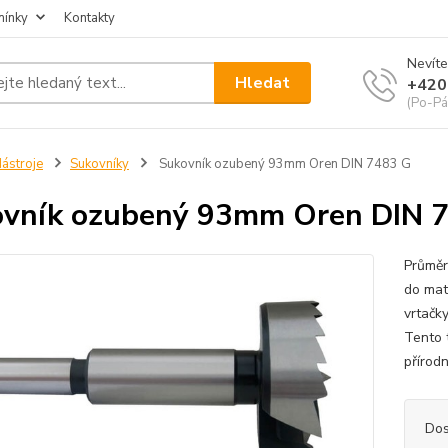
mínky
Kontakty
Nevíte
Hledat
+420
(Po-Pá
ástroje
Sukovníky
Sukovník ozubený 93mm Oren DIN 7483 G
vník ozubený 93mm Oren DIN 
Průměr
do mat
vrtačk
Tento 
přírodn
Dos