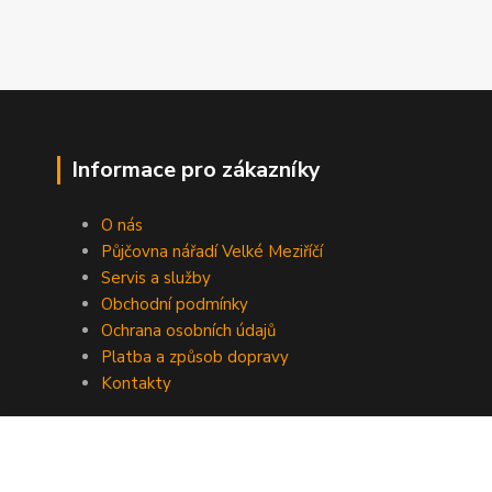
Informace pro zákazníky
O nás
Půjčovna nářadí Velké Meziříčí
Servis a služby
Obchodní podmínky
Ochrana osobních údajů
Platba a způsob dopravy
Kontakty