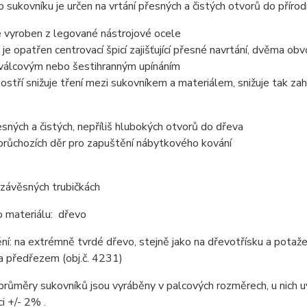
 sukovníku je určen na vrtání přesných a čistých otvorů do přírod
e vyroben z legované nástrojové ocele
je opatřen centrovací špicí zajišťující přesné navrtání, dvěma ob
válcovým nebo šestihranným upínáním
stří snižuje tření mezi sukovníkem a materiálem, snižuje tak zahř
esných a čistých, nepříliš hlubokých otvorů do dřeva
průchozích děr pro zapuštění nábytkového kování
závěsných trubičkách
o materiálu: dřevo
í: na extrémně tvrdé dřevo, stejně jako na dřevotřísku a potaže
a předřezem (obj.č. 4231)
růměry sukovníků jsou vyráběny v palcových rozměrech, u nich u
ci +/- 2% .