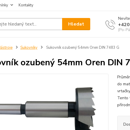
mínky
Kontakty
Nevíte
Hledat
+420
(Po-Pá
ástroje
Sukovníky
Sukovník ozubený 54mm Oren DIN 7483 G
vník ozubený 54mm Oren DIN 
Průměr
do mat
vrtačk
Tento 
přírodn
Dos