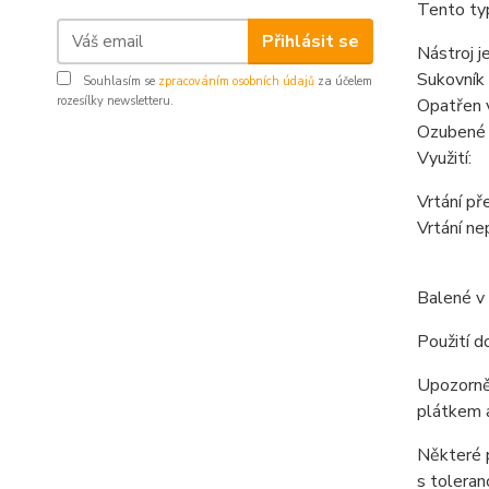
Tento typ
Přihlásit se
Nástroj j
Sukovník 
Souhlasím se
zpracováním osobních údajů
za účelem
rozesílky newsletteru.
Opatřen 
Ozubené o
Využití:
Vrtání př
Vrtání ne
Balené v 
Použití d
Upozorněn
plátkem 
Některé p
s toleran