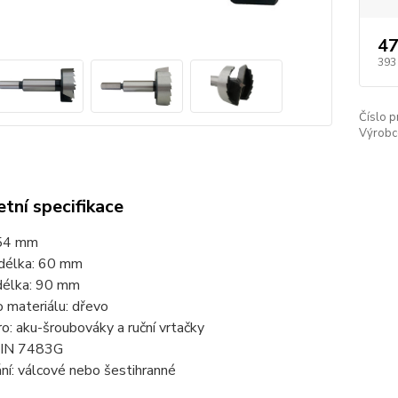
47
393
Číslo p
Výrobc
tní specifikace
 54 mm
 délka: 60 mm
délka: 90 mm
o materiálu: dřevo
o: aku-šroubováky a ruční vrtačky
DIN 7483G
ní: válcové nebo šestihranné