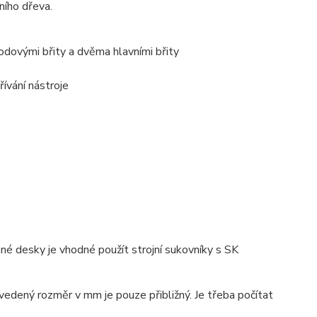
ního dřeva.
vodovými břity a dvěma hlavními břity
ívání nástroje
né desky je vhodné použít strojní sukovníky s SK
vedený rozměr v mm je pouze přibližný. Je třeba počítat