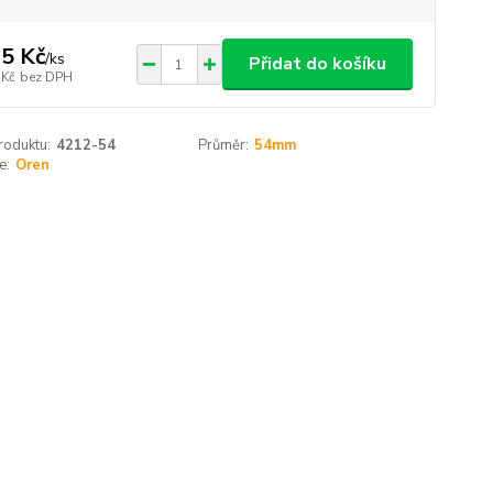
5 Kč
/
ks
Přidat do košíku
 Kč
bez DPH
roduktu:
4212-54
Průměr:
54mm
e:
Oren