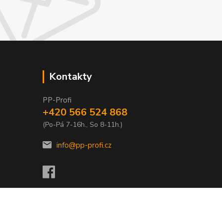
Kontakty
PP-Profi
+420 566 524 868
(Po-Pá 7-16h., So 8-11h.)
info@pp-profi.cz