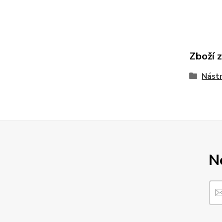
Zboží 
Nástr
N