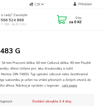
Přihlášení
CZK
 si rady? Zavolejte.
0
ks
 566 524 868
za
0 Kč
 7-16h., So 8-11h.)
7483 G
: 54 mm Pracovní délka: 60 mm Celková délka: 90 mm Použití
eriálu: dřevo Určeno pro: aku-šroubováky a ruční
y Norma: DIN 7483G Typ upínání: válcové nebo šestihranné
typ sukovníku je určen na vrtání přesných a čistých otvorů do
ího dřeva. Nástroj je vyroben z legovan...
celý popis
tupnost
Dodání obvykle 2-4 dny.