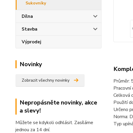
Sukovníky
Dílna
Stavba
Výprodej
Novinky
Komple
Zobrazit všechny novinky
Průměr:
Pracovní
Celková 
Nepropásněte novinky, akce
Použití d
Určeno pr
a slevy!
Norma: 
Můžete se kdykoli odhlásit. Zasíláme
Typ upíná
jednou za 14 dní.