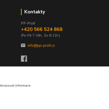
Kontakty
PP-Profi
+420 566 524 868
(Po-Pá 7-16h., So 8-11h.)
info@pp-profi.cz
obrazovat informace