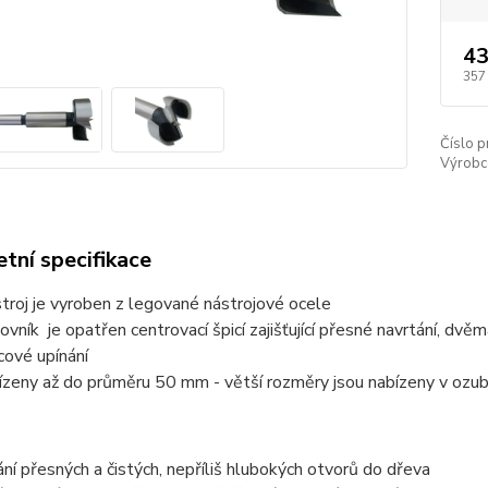
43
357
Číslo p
Výrobc
tní specifikace
troj je vyroben z legované nástrojové ocele
ovník je opatřen centrovací špicí zajišťující přesné navrtání, dv
cové upínání
ízeny až do průměru 50 mm - větší rozměry jsou nabízeny v ozub
ání přesných a čistých, nepříliš hlubokých otvorů do dřeva