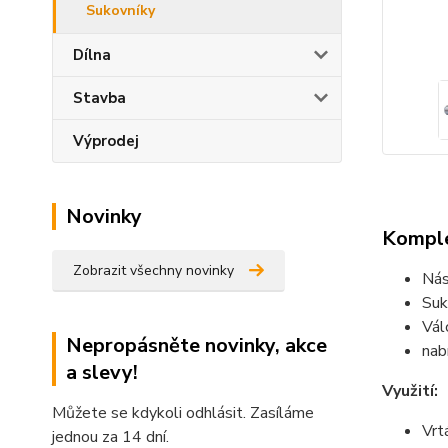
Sukovníky
Dílna
Stavba
Výprodej
Novinky
Komple
Zobrazit všechny novinky
Nás
Suk
Vál
Nepropásněte novinky, akce
nab
a slevy!
Využití:
Můžete se kdykoli odhlásit. Zasíláme
Vrt
jednou za 14 dní.