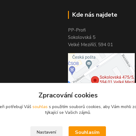
Kde nás najdete
PP-Profi
Sokolovská 5
Velké Meziříčí, 594 01
Zpracování cookies
eři potřebují Váš
souhlas
s použitím souborů cookies, aby Vám mohli z
týkající se Vašich zájmů.
Souhlasím
Nastavení