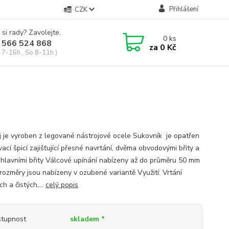
Přihlášení
CZK
 si rady? Zavolejte.
0
ks
 566 524 868
za
0 Kč
 7-16h., So 8-11h.)
j je vyroben z legované nástrojové ocele Sukovník je opatřen
ací špicí zajišťující přesné navrtání, dvěma obvodovými břity a
hlavními břity Válcové upínání nabízeny až do průměru 50 mm
 rozměry jsou nabízeny v ozubené variantě Využití: Vrtání
h a čistých,...
celý popis
tupnost
skladem *