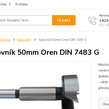
mínky
Kontakty
Nevíte
Hledat
+420
(Po-Pá
ástroje
Sukovníky
Sukovník 50mm Oren DIN 7483 G
vník 50mm Oren DIN 7483 G
Nástro
centrov
dvěma 
- větší
přesnýc
Dos