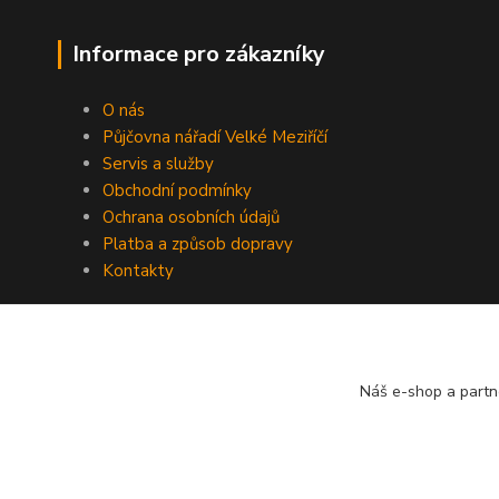
Informace pro zákazníky
O nás
Půjčovna nářadí Velké Meziříčí
Servis a služby
Obchodní podmínky
Ochrana osobních údajů
Platba a způsob dopravy
Kontakty
Náš e-shop a partn