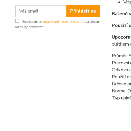
Vrt
Přihlásit se
Balené v
Souhlasím se
zpracováním osobních údajů
za účelem
Použití 
rozesílky newsletteru.
Upozorn
plátkem 
Průměr:
Pracovní
Celková 
Použití d
Určeno pr
Norma: 
Typ upíná