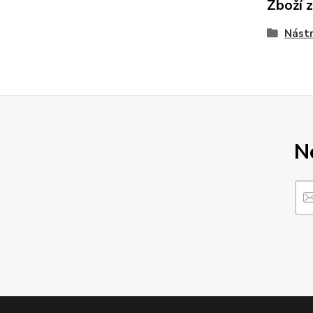
Zboží 
Nástr
N