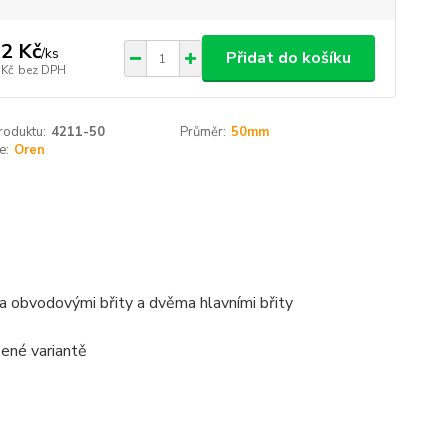
2 Kč
/
ks
Přidat do košíku
 Kč
bez DPH
roduktu:
4211-50
Průměr:
50mm
e:
Oren
ěma obvodovými břity a dvěma hlavními břity
ené variantě