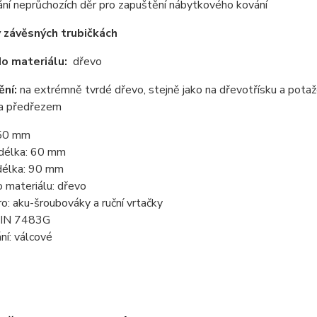
ání neprůchozích děr pro zapuštění nábytkového kování
 závěsných trubičkách
do materiálu:
dřevo
ění:
na extrémně tvrdé dřevo, stejně jako na dřevotřísku a potaž
a předřezem
 50 mm
 délka: 60 mm
délka: 90 mm
o materiálu: dřevo
o: aku-šroubováky a ruční vrtačky
DIN 7483G
ní: válcové