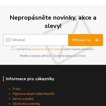
Nepropásněte novinky, akce a
slevy!
Přihlásit se
Souhlasím se
zpracováním osobních údajů
za účelem rozesílky newsletteru.
Můžete se kdykoli odhlásit. Zasíláme jednou za 14 dní.
Informace pro zákazníky
O nás
Půjčovna nářadí Velké Meziříčí
Servis a služby
Obchodní podmínky