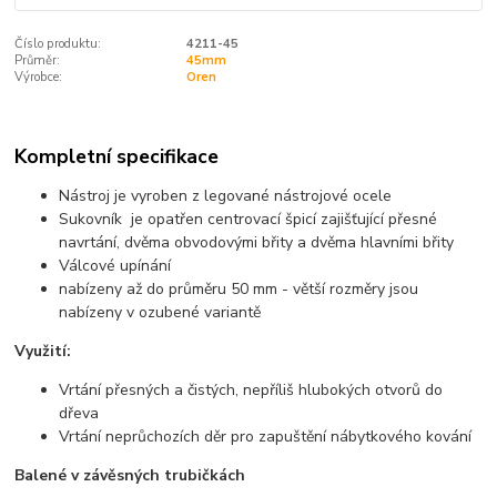
Číslo produktu:
4211-45
Průměr:
45mm
Výrobce:
Oren
Kompletní specifikace
Nástroj je vyroben z legované nástrojové ocele
Sukovník je opatřen centrovací špicí zajišťující přesné
navrtání, dvěma obvodovými břity a dvěma hlavními břity
Válcové upínání
nabízeny až do průměru 50 mm - větší rozměry jsou
nabízeny v ozubené variantě
Využití:
Vrtání přesných a čistých, nepříliš hlubokých otvorů do
dřeva
Vrtání neprůchozích děr pro zapuštění nábytkového kování
Balené v závěsných trubičkách