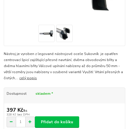
Nástroj je vyroben z legované nástrojové ocele Sukovník je opatřen
centrovací špicí zajišťující přesné navrtání, dvěma obvodovými břity a
dvěma hlavními břity Válcové upínání nabízeny až do průměru 50 mm -
větší rozměry jsou nabízeny v ozubené variantě Využití: Vrtání přesných a
čistých,...
celý popis
Dostupnost
skladem *
397 Kč
/
ks
328 Kč
bez DPH
Přidat do košíku