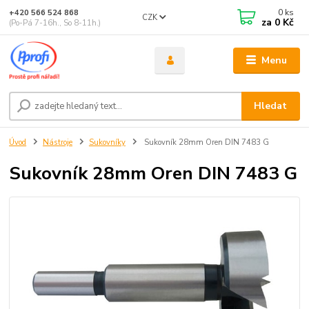
0
ks
+420 566 524 868
CZK
za
0 Kč
(Po-Pá 7-16h., So 8-11h.)
Menu
Hledat
Úvod
Nástroje
Sukovníky
Sukovník 28mm Oren DIN 7483 G
Sukovník 28mm Oren DIN 7483 G