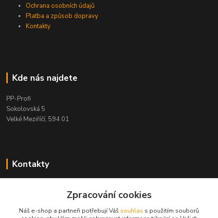
Ochrana osobních údajů
Platba a způsob dopravy
Kontakty
Kde nás najdete
PP-Profi
Sokolovská 5
Velké Meziříčí, 594 01
Kontakty
PP-Profi
+420 566 524 868
Zpracování cookies
(Po-Pá 7-16h., So 8-11h.)
Náš e-shop a partneři potřebují Váš
souhlas
s použitím souborů