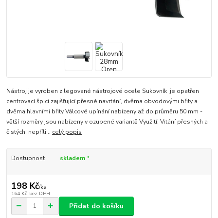
Nástroj je vyroben z legované nástrojové ocele Sukovník je opatřen
centrovací špicí zajišťující přesné navrtání, dvěma obvodovými břity a
dvěma hlavními břity Válcové upínání nabízeny až do průměru 50 mm -
větší rozměry jsou nabízeny v ozubené variantě Využití: Vrtání přesných a
čistých, nepříli...
celý popis
Dostupnost
skladem *
198 Kč
/
ks
164 Kč
bez DPH
Přidat do košíku