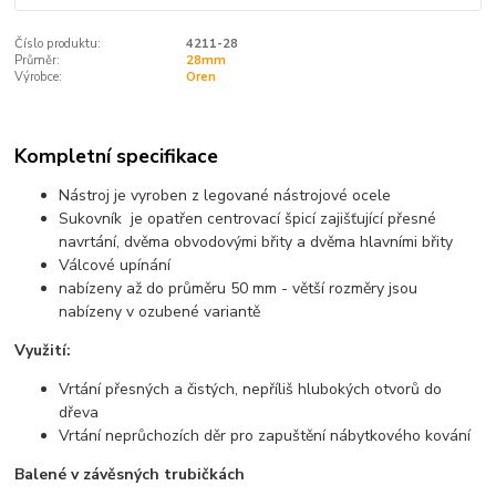
Číslo produktu:
4211-28
Průměr:
28mm
Výrobce:
Oren
Kompletní specifikace
Nástroj je vyroben z legované nástrojové ocele
Sukovník je opatřen centrovací špicí zajišťující přesné
navrtání, dvěma obvodovými břity a dvěma hlavními břity
Válcové upínání
nabízeny až do průměru 50 mm - větší rozměry jsou
nabízeny v ozubené variantě
Využití:
Vrtání přesných a čistých, nepříliš hlubokých otvorů do
dřeva
Vrtání neprůchozích děr pro zapuštění nábytkového kování
Balené v závěsných trubičkách