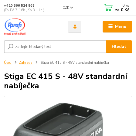
0
ks
+420 566 524 868
CZK
za
0 Kč
(Po-Pá 7-16h., So 8-11h.)
Menu
Hledat
Úvod
Zahrada
Stiga EC 415 S - 48V standardní nabíječka
Stiga EC 415 S - 48V standardní
nabíječka