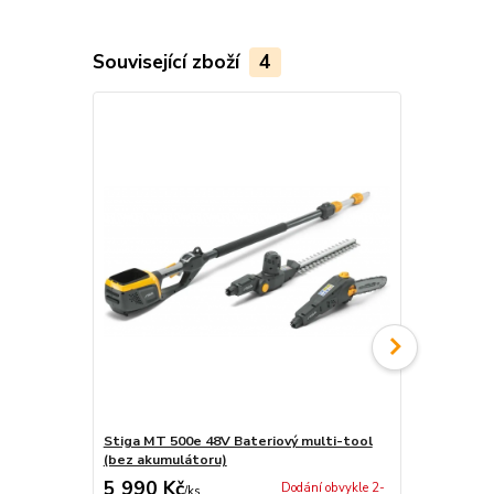
Související zboží
4
Stiga MT 500e 48V Bateriový multi-tool
Bateriový k
(bez akumulátoru)
akumulátor
5 990 Kč
2 990 Kč
Dodání obvykle 2-
/
ks