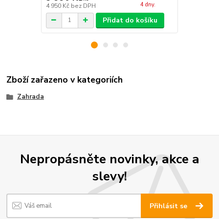
4 dny.
4 950 Kč
bez DPH
2 471 Kč
bez
Přidat do košíku
Zboží zařazeno v kategoriích
Zahrada
Nepropásněte novinky, akce a
slevy!
Přihlásit se