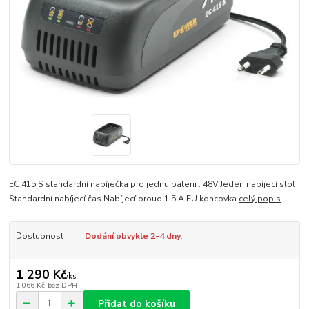
EC 415 S standardní nabíječka pro jednu baterii . 48V Jeden nabíjecí slot
Standardní nabíjecí čas Nabíjecí proud 1,5 A EU koncovka
celý popis
Dostupnost
Dodání obvykle 2-4 dny.
1 290 Kč
/
ks
1 066 Kč
bez DPH
Přidat do košíku