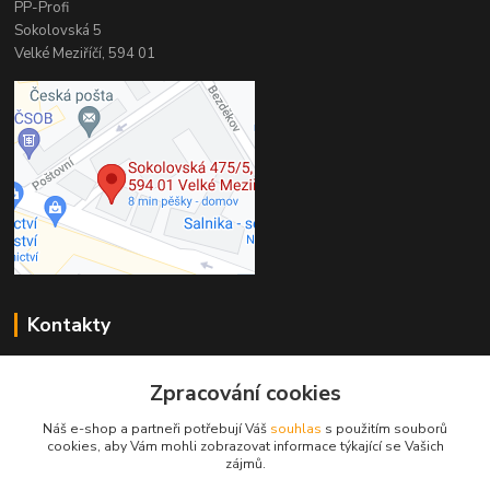
PP-Profi
Sokolovská 5
Velké Meziříčí, 594 01
Kontakty
PP-Profi
Zpracování cookies
+420 566 524 868
(Po-Pá 7-16h., So 8-11h.)
Náš e-shop a partneři potřebují Váš
souhlas
s použitím souborů
cookies, aby Vám mohli zobrazovat informace týkající se Vašich
info@pp-profi.cz
zájmů.