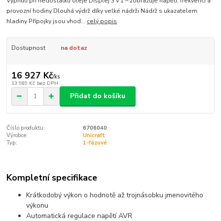
Vypnutí při nedostatku oleje Displej 3 v 1 – zobrazuje napětí, frekvenci a
provozní hodiny Dlouhá výdrž díky velké nádrži Nádrž s ukazatelem
hladiny Přípojky jsou vhod...
celý popis
Dostupnost
na dotaz
16 927 Kč
/
ks
13 989 Kč
bez DPH
Přidat do košíku
Číslo produktu:
6706040
Výrobce:
Unicraft
Typ:
1-fázové
Kompletní specifikace
Krátkodobý výkon o hodnotě až trojnásobku jmenovitého
výkonu
Automatická regulace napětí AVR