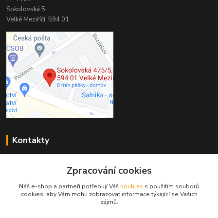
Sokolovská 5
Velké Meziříčí, 594 01
Kontakty
PP-Profi
Zpracování cookies
+420 566 524 868
(Po-Pá 7-16h., So 8-11h.)
Náš e-shop a partneři potřebují Váš
souhlas
s použitím souborů
cookies, aby Vám mohli zobrazovat informace týkající se Vašich
info@pp-profi.cz
zájmů.