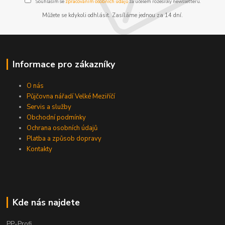
Souhlasím se
zpracováním osobních údajů
za účelem rozesílky newsletteru.
Můžete se kdykoli odhlásit. Zasíláme jednou za 14 dní.
Informace pro zákazníky
O nás
Půjčovna nářadí Velké Meziříčí
Servis a služby
Obchodní podmínky
Ochrana osobních údajů
Platba a způsob dopravy
Kontakty
Kde nás najdete
PP-Profi