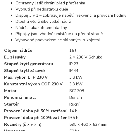
Ochranný jistič chrání před přetížením
Vypnutí při nedostatku oleje
Displej 3 v 1 – zobrazuje napětí, frekvenci a provozní hodiny
Dlouhá výdrž díky velké nádrži
Nádrž s ukazatelem hladiny
Přípojky jsou vhodně umístěné na přední straně
Vybavené podvozkem se sklopnými rukojetmi
Objem nádrže
15 l
El. zásuvky
2 × 230 V Schuko
Stupeň krytí generátoru
IP 23
Stupeň krytí zásuvek
IP 44
Max. výkon LTP 230 V
3,8 kW
Konstantní výkon COP 230 V
3,3 kW
Motor
SC170B
Pohonná hmota
Benzín
Startér
Ruční
Provozní doba při 50% zatížení
14 h
Provozní doba při 100% zatížení
9,5 h
Rozměry (š × v × h)
595 × 460 × 527 mm