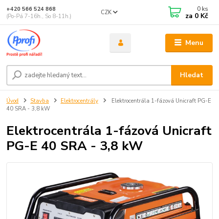
0
ks
+420 566 524 868
CZK
za
0 Kč
(Po-Pá 7-16h., So 8-11h.)
Menu
Hledat
Úvod
Stavba
Elektrocentrály
Elektrocentrála 1-fázová Unicraft PG-E
40 SRA - 3,8 kW
Elektrocentrála 1-fázová Unicraft
PG-E 40 SRA - 3,8 kW