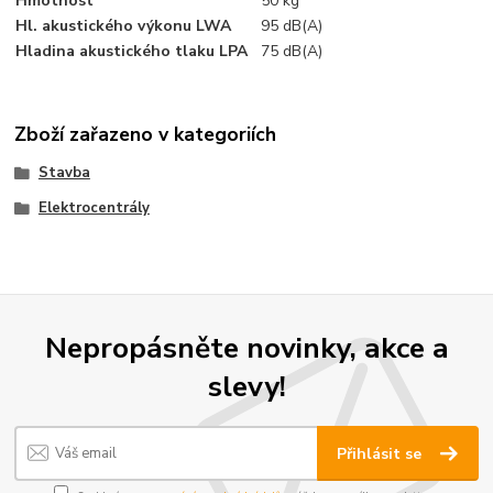
Hmotnost
50 kg
Hl. akustického výkonu LWA
95 dB(A)
Hladina akustického tlaku LPA
75 dB(A)
Zboží zařazeno v kategoriích
Stavba
Elektrocentrály
Nepropásněte novinky, akce a
slevy!
Přihlásit se