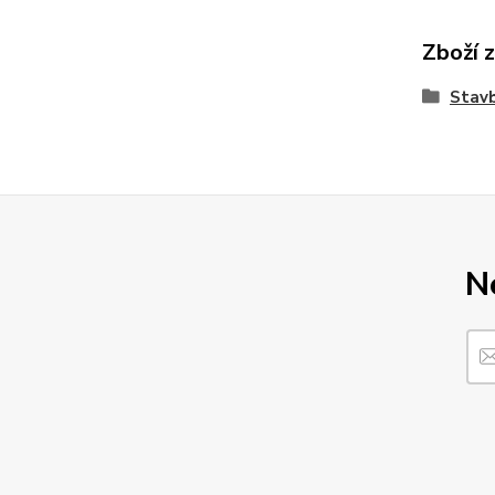
Zboží 
Stav
N