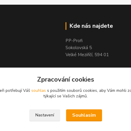
Kde nás najdete
PP-Profi
Sokolovská 5
Velké Meziříčí, 594 01
Zpracování cookies
eři potřebují Váš
souhlas
s použitím souborů cookies, aby Vám mohli z
týkající se Vašich zájmů.
Souhlasím
Nastavení