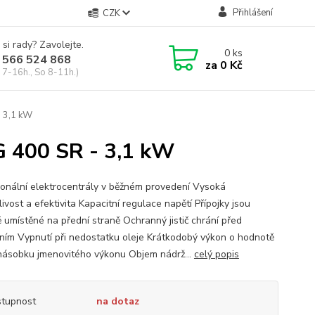
Přihlášení
CZK
 si rady? Zavolejte.
0
ks
 566 524 868
za
0 Kč
 7-16h., So 8-11h.)
- 3,1 kW
G 400 SR - 3,1 kW
ionální elektrocentrály v běžném provedení Vysoká
ivost a efektivita Kapacitní regulace napětí Přípojky jsou
 umístěné na přední straně Ochranný jistič chrání před
ením Vypnutí při nedostatku oleje Krátkodobý výkon o hodnotě
jnásobku jmenovitého výkonu Objem nádrž...
celý popis
tupnost
na dotaz