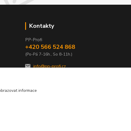
Kontakty
PP-Profi
+420 566 524 868
(Po-Pá 7-16h., So 8-11h.)
info@pp-profi.cz
obrazovat informace
Vytvořeno na
Eshop-rychle.cz