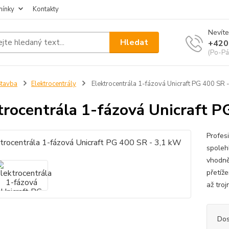
mínky
Kontakty
Nevíte
Hledat
+420
(Po-Pá
tavba
Elektrocentrály
Elektrocentrála 1-fázová Unicraft PG 400 SR 
trocentrála 1-fázová Unicraft P
Profes
spolehl
vhodně
přetíž
až tro
Dos