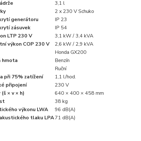
ádrže
3,1 l
vky
2 x 230 V Schuko
krytí generátoru
IP 23
rytí zásuvek
IP 54
kon LTP 230 V
3,1 kW / 3,4 kVA
tní výkon COP 230 V
2,6 kW / 2,9 kVA
Honda GX200
á hmota
Benzín
Ruční
 při 75% zatížení
1,1 l/hod.
ké připojení
230 V
(š × v × h)
640 × 400 × 458 mm
st
38 kg
stického výkonu LWA
96 dB(A)
 akustického tlaku LPA
71 dB(A)