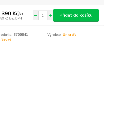
 390 Kč
/
ks
Přidat do košíku
289 Kč
bez DPH
roduktu:
6700041
Výrobce:
Unicraft
-fázové