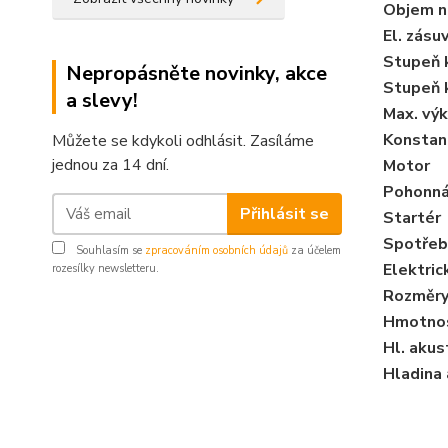
Objem n
El. zásu
Stupeň 
Nepropásněte novinky, akce
Stupeň k
a slevy!
Max. vý
Konstan
Můžete se kdykoli odhlásit. Zasíláme
jednou za 14 dní.
Motor
Pohonn
Přihlásit se
Startér
Spotřeba
Souhlasím se
zpracováním osobních údajů
za účelem
Elektric
rozesílky newsletteru.
Rozměry 
Hmotno
Hl. aku
Hladina