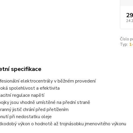
29
24 
Číslo p
Typ:
1
tní specifikace
fesionální elektrocentrály v běžném provedení
oká spolehlivost a efektivita
acitní regulace napětí
pojky jsou vhodně umístěné na přední straně
ranný jistič chrání před přetížením
nutí při nedostatku oleje
tkodobý výkon o hodnotě až trojnásobku jmenovitého výkonu