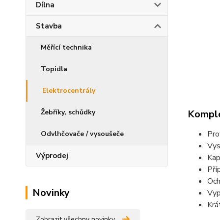
Dílna
Stavba
Měřící technika
Topidla
Elektrocentrály
Žebříky, schůdky
Komple
Pro
Odvlhčovače / vysoušeče
Vys
Výprodej
Kap
Pří
Och
Novinky
Vyp
Krá
Zobrazit všechny novinky