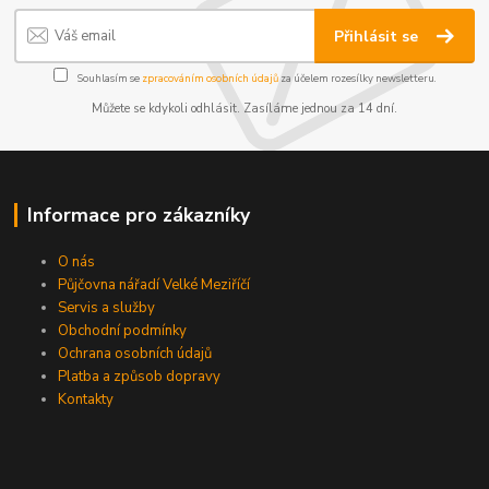
Přihlásit se
Souhlasím se
zpracováním osobních údajů
za účelem rozesílky newsletteru.
Můžete se kdykoli odhlásit. Zasíláme jednou za 14 dní.
Informace pro zákazníky
O nás
Půjčovna nářadí Velké Meziříčí
Servis a služby
Obchodní podmínky
Ochrana osobních údajů
Platba a způsob dopravy
Kontakty