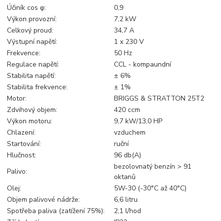
Účiník cos φ:
0,9
Výkon provozní:
7,2 kW
Celkový proud:
34,7 A
Výstupní napětí:
1 x 230 V
Frekvence:
50 Hz
Regulace napětí:
CCL - kompaundní
Stabilita napětí:
± 6%
Stabilita frekvence:
± 1%
Motor:
BRIGGS & STRATTON 25T2
Zdvihový objem:
420 ccm
Výkon motoru:
9,7 kW/13,0 HP
Chlazení:
vzduchem
Startování:
ruční
Hlučnost:
96 db(A)
bezolovnatý benzín > 91
Palivo:
oktanů
Olej:
5W-30 (-30°C až 40°C)
Objem palivové nádrže:
6,6 litru
Spotřeba paliva (zatížení 75%):
2,1 l/hod