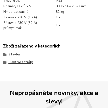
Třída krytí:
IP23
Rozměry D x Š x V:
800 x 564 x 577 mm
Hmotnost suchá:
82 kg
Zásuvka 230 V (16 A):
1 x
Zásuvka 230 V (32 A)
1 x
průmyslová:
Zboží zařazeno v kategoriích
Stavba
Elektrocentrály
Nepropásněte novinky, akce a
slevy!