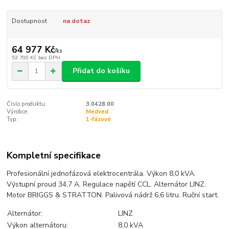
Dostupnost
na dotaz
64 977 Kč
/
ks
53 700 Kč
bez DPH
Přidat do košíku
Číslo produktu:
3.0428.00
Výrobce:
Medved
Typ:
1-fázové
Kompletní specifikace
Profesionální jednofázová elektrocentrála. Výkon 8,0 kVA.
Výstupní proud 34,7 A. Regulace napětí CCL. Alternátor LINZ.
Motor BRIGGS & STRATTON. Palivová nádrž 6,6 litru. Ruční start.
Alternátor:
LINZ
Výkon alternátoru:
8,0 kVA