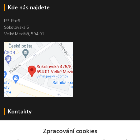
Kde nás najdete
PP-Profi
Sokolovská 5
Velké Meziříčí, 594 01
Kontakty
PP-Profi
Zpracování cookies
+420 566 524 868
(Po-Pá 7-16h., So 8-11h.)