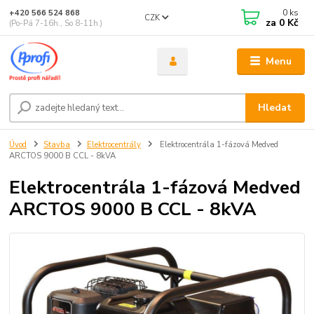
0
ks
+420 566 524 868
CZK
za
0 Kč
(Po-Pá 7-16h., So 8-11h.)
Menu
Hledat
Úvod
Stavba
Elektrocentrály
Elektrocentrála 1-fázová Medved
ARCTOS 9000 B CCL - 8kVA
Elektrocentrála 1-fázová Medved
ARCTOS 9000 B CCL - 8kVA