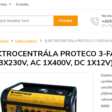
mínky
Kontakty
Nevíte
Hledat
+420
(Po-Pá
tavba
Elektrocentrály
ELEKTROCENTRÁLA PROTECO 3-FÁZOVÁ 550
KTROCENTRÁLA PROTECO 3-FÁ
3X230V, AC 1X400V, DC 1X12V
Elektr
systém
umožňu
přijíma
vybave
popis