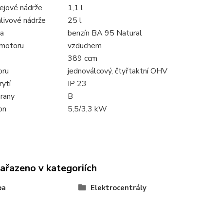
ejové nádrže
1,1 l
livové nádrže
25 l
va
benzín BA 95 Natural
 motoru
vzduchem
389 ccm
oru
jednoválcový, čtyřtaktní OHV
rytí
IP 23
hrany
B
on
5,5/3,3 kW
zařazeno v kategoriích
ba
Elektrocentrály