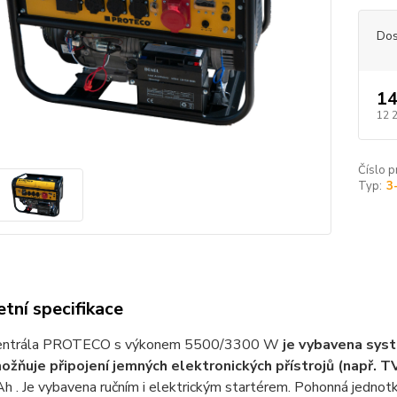
Dos
14
12 
Číslo p
Typ:
3
tní specifikace
centrála PROTECO s výkonem 5500/3300 W
je vybavena syst
ožňuje připojení jemných elektronických přístrojů (např. TV
h . Je vybavena ručním i elektrickým startérem. Pohonná jedno