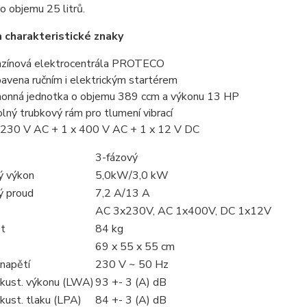
o objemu 25 litrů.
 charakteristické znaky
zínová elektrocentrála PROTECO
avena ručním i elektrickým startérem
onná jednotka o objemu 389 ccm a výkonu 13 HP
lný trubkový rám pro tlumení vibrací
 230 V AC + 1 x 400 V AC + 1 x 12 V DC
3-fázový
ý výkon
5,0kW/3,0 kW
ý proud
7,2 A/13 A
AC 3x230V, AC 1x400V, DC 1x12V
t
84 kg
69 x 55 x 55 cm
 napětí
230 V ~ 50 Hz
akust. výkonu (LWA)
93 +- 3 (A) dB
kust. tlaku (LPA)
84 +- 3 (A) dB