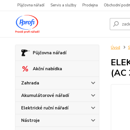
Půjčovna nářadí
Servis a služby
Prodejna
Obchodní pod
Úvod
S
Půjčovna nářadí
ELE
Akční nabídka
(AC 
Zahrada
Akumulátorové nářadí
Elektrické ruční nářadí
Nástroje