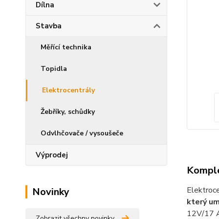
Dílna
Stavba
Měřící technika
Topidla
Elektrocentrály
Žebříky, schůdky
Odvlhčovače / vysoušeče
Výprodej
Komple
Elektro
Novinky
který um
12V/17 A
Zobrazit všechny novinky