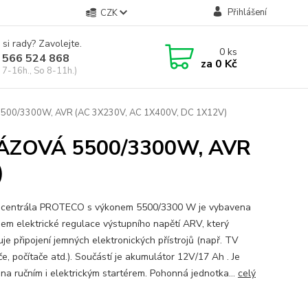
Přihlášení
CZK
 si rady? Zavolejte.
0
ks
 566 524 868
za
0 Kč
 7-16h., So 8-11h.)
0/3300W, AVR (AC 3X230V, AC 1X400V, DC 1X12V)
ZOVÁ 5500/3300W, AVR
)
ocentrála PROTECO s výkonem 5500/3300 W je vybavena
em elektrické regulace výstupního napětí ARV, který
je připojení jemných elektronických přístrojů (např. TV
če, počítače atd.). Součástí je akumulátor 12V/17 Ah . Je
na ručním i elektrickým startérem. Pohonná jednotka...
celý