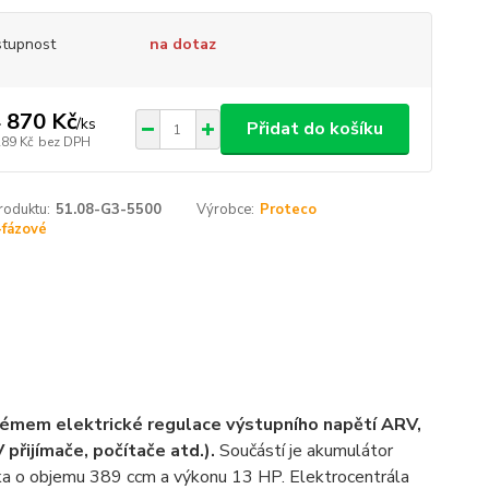
tupnost
na dotaz
 870 Kč
/
ks
Přidat do košíku
289 Kč
bez DPH
roduktu:
51.08-G3-5500
Výrobce:
Proteco
-fázové
émem elektrické regulace výstupního napětí ARV,
 přijímače, počítače atd.).
Součástí je akumulátor
tka o objemu 389 ccm a výkonu 13 HP. Elektrocentrála