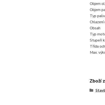
Objem ol
Objem pa
Typ pali
Chlazení
Obsah
Typ mot
Stupeň k
Třída oc
Max. výk
Zboží 
Stav