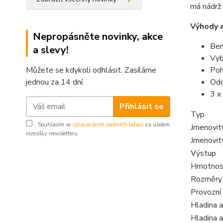
má nádrž 
Výhody a
Nepropásněte novinky, akce
Ben
a slevy!
Vyb
Poh
Můžete se kdykoli odhlásit. Zasíláme
Odo
jednou za 14 dní.
3 x
Přihlásit se
Typ
Souhlasím se
zpracováním osobních údajů
za účelem
Jmenovit
rozesílky newsletteru.
Jmenovit
Výstup
Hmotnos
Rozměry
Provozní
Hladina 
Hladina a